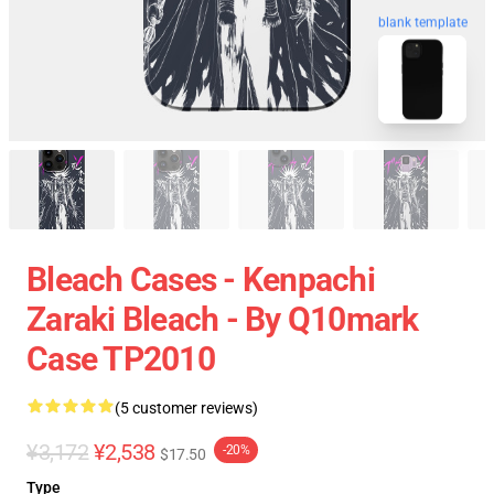
blank template
Bleach Cases - Kenpachi
Zaraki Bleach - By Q10mark
Case TP2010
(5 customer reviews)
¥3,172
¥2,538
-20%
$17.50
Type