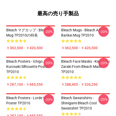
最高の売り手製品
Bleach マグカップ - Bleach
Bleach Mugs - Bleach Anime,
-20%
-20%
Mug TP2010の特長
Bankai Mug TP2010
￥362,500 - ￥420,500
￥362,500 - ￥420,500
Bleach Posters - Ichigo
Bleach Face Masks - Kenpachi
-20%
-20%
Kurosaki Silhouette Poster
Zaraki From Bleach Mask
TP2010
TP2010
￥287,100 - ￥665,550
￥288,405 - ￥326,250
Bleach Posters - Lorde Vasto
Bleach Sweatshirts -
-20%
-20%
Poster TP2010
Shinigami Bleach Cool
Sweatshirt TP2010
￥287,100 - ￥665,550