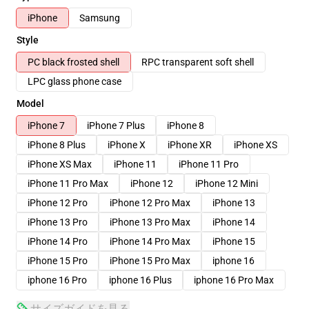
iPhone
Samsung
Style
PC black frosted shell
RPC transparent soft shell
LPC glass phone case
Model
iPhone 7
iPhone 7 Plus
iPhone 8
iPhone 8 Plus
iPhone X
iPhone XR
iPhone XS
iPhone XS Max
iPhone 11
iPhone 11 Pro
iPhone 11 Pro Max
iPhone 12
iPhone 12 Mini
iPhone 12 Pro
iPhone 12 Pro Max
iPhone 13
iPhone 13 Pro
iPhone 13 Pro Max
iPhone 14
iPhone 14 Pro
iPhone 14 Pro Max
iPhone 15
iPhone 15 Pro
iPhone 15 Pro Max
iphone 16
iphone 16 Pro
iphone 16 Plus
iphone 16 Pro Max
サイズガイドを見る