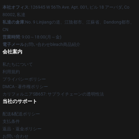
本社オフィス
: 126945 W 56Th Ave. Apt. 001, ビル 18 アーバダ, Co
80002, 私達
私達の倉庫
:No. 9 Linjiangの道、江陰都市、江蘇省、Dandong都市、
CN
営業時間
: 9:00～18:00(月～金)
電子メール
お問い合わせbleach商品紹介
会社案内
私たちについて
利用規約
プライバシーポリシー
DMCA - 著作権ポリシー
カリフォルニアSB657: サプライチェーンの透明性法
当社のサポート
配送&配送ポリシー
支払条件
返品・返金ポリシー
お問い合わせ