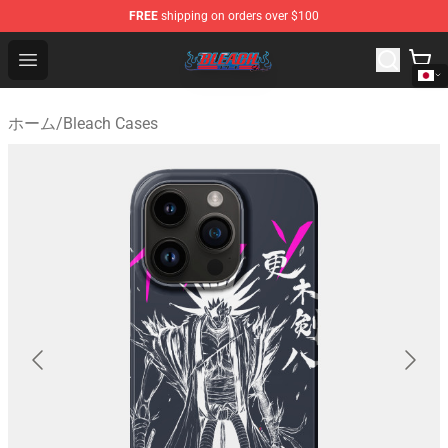
FREE
shipping on orders over $100
Bleach Store - Official Bleach Merchandise Shop
Open menu
ホーム
/
Bleach Cases