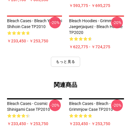
￥593,775 - ￥695,275
Bleach Cases - Bleach Yoruichi
Bleach Hoodies - Grimmjow
-20%
-20%
Shihoin Case TP2010
Jaegerjaquez - Bleach Hoodie
TP2020
￥233,450 - ￥253,750
￥622,775 - ￥724,275
もっと見る
関連商品
Bleach Cases - Cosmic
Bleach Cases - Bleach -
-20%
-20%
Shinigami Case TP2010
Grimmjow Case TP2010
￥233,450 - ￥253,750
￥233,450 - ￥253,750