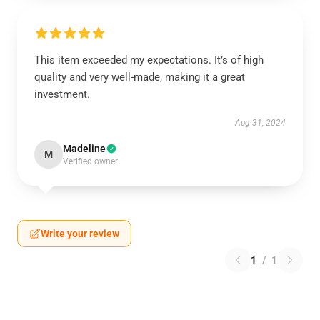
This item exceeded my expectations. It’s of high
quality and very well-made, making it a great
investment.
Aug 31, 2024
Madeline
M
Verified owner
Write your review
1
/
1