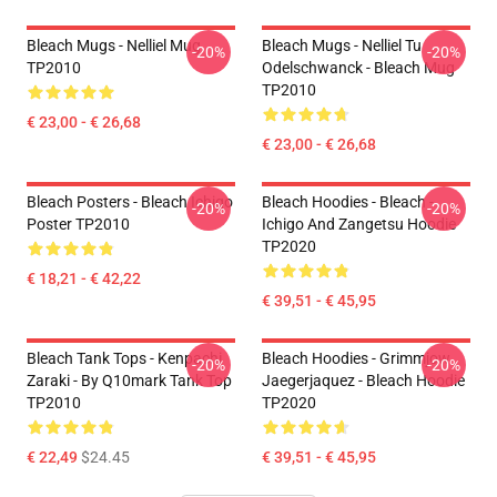
Bleach Mugs - Nelliel Mug
Bleach Mugs - Nelliel Tu
-20%
-20%
TP2010
Odelschwanck - Bleach Mug
TP2010
€ 23,00 - € 26,68
€ 23,00 - € 26,68
Bleach Posters - Bleach Ichigo
Bleach Hoodies - Bleach -
-20%
-20%
Poster TP2010
Ichigo And Zangetsu Hoodie
TP2020
€ 18,21 - € 42,22
€ 39,51 - € 45,95
Bleach Tank Tops - Kenpachi
Bleach Hoodies - Grimmjow
-20%
-20%
Zaraki - By Q10mark Tank Top
Jaegerjaquez - Bleach Hoodie
TP2010
TP2020
€ 22,49
$24.45
€ 39,51 - € 45,95