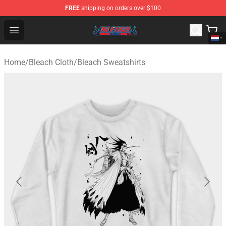
FREE
shipping on orders over $100
Bleach Store - Official Bleach Merchandise Shop
Open menu
Home
/
Bleach Cloth
/
Bleach Sweatshirts