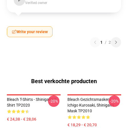
P
Verified owner
Write your review
1
/
2
Best verkochte producten
Bleach T-Shirts - Shinigami T-
Bleach Gezichtsmaskers -
-20%
-20%
Shirt TP2020
Ichigo Kurosaki, Shinigami
Mask TP2010
€ 24,38 - € 28,06
€ 18,29 - € 20,70