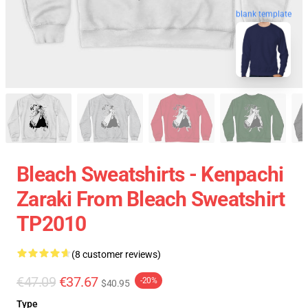
blank template
Bleach Sweatshirts - Kenpachi
Zaraki From Bleach Sweatshirt
TP2010
(8 customer reviews)
€47.09
€37.67
-20%
$40.95
Type