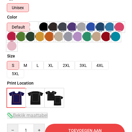
Unisex
Color
Default
Size
S
M
L
XL
2XL
3XL
4XL
5XL
Print Location
Bekijk maattabel
Quantity
TOEVOEGEN AAN