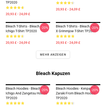
TP2020
20,93 £ - 24,09 £
20,93 £ - 24,09 £
Bleach T-Shirts - Bleach -
Bleach T-Shirts - Bleach Ichigo
-20%
-20%
Ichigo T-Shirt TP2020
X Grimmjow T-Shirt TP2020
20,93 £ - 24,09 £
20,93 £ - 24,09 £
MEHR ANZEIGEN
Bleach Kapuzen
Bleach Hoodies - Bleach -
Bleach Hoodies - Kenpachi
-20%
-20%
Ichigo And Zangetsu Hoodie
Zaraki From Bleach Hoodie
TP2020
TP2020