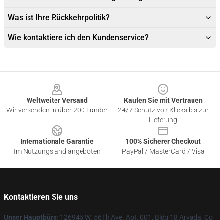
Was ist Ihre Rückkehrpolitik?
Wie kontaktiere ich den Kundenservice?
Footer
Weltweiter Versand
Kaufen Sie mit Vertrauen
Wir versenden in über 200 Länder
24/7 Schutz von Klicks bis zur
Lieferung
Internationale Garantie
100% Sicherer Checkout
Im Nutzungsland angeboten
PayPal / MasterCard / Visa
Kontaktieren Sie uns
Unser Hauptbüro
: 126945 W. 56Th Ave. Apt. 001, Bldg 18 Arvada, Co