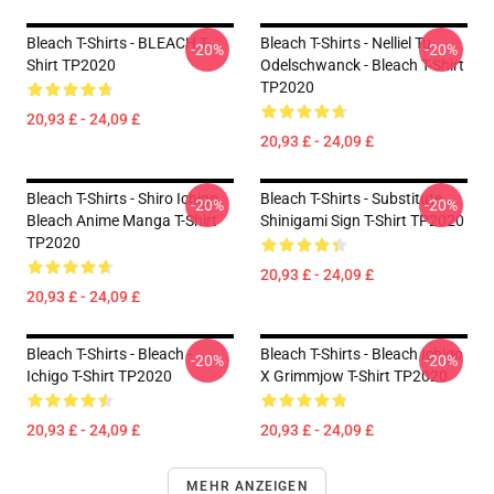
Bleach T-Shirts - BLEACH T-
Bleach T-Shirts - Nelliel Tu
-20%
-20%
Shirt TP2020
Odelschwanck - Bleach T-Shirt
TP2020
20,93 £ - 24,09 £
20,93 £ - 24,09 £
Bleach T-Shirts - Shiro Ichigo
Bleach T-Shirts - Substitute
-20%
-20%
Bleach Anime Manga T-Shirt
Shinigami Sign T-Shirt TP2020
TP2020
20,93 £ - 24,09 £
20,93 £ - 24,09 £
Bleach T-Shirts - Bleach -
Bleach T-Shirts - Bleach Ichigo
-20%
-20%
Ichigo T-Shirt TP2020
X Grimmjow T-Shirt TP2020
20,93 £ - 24,09 £
20,93 £ - 24,09 £
MEHR ANZEIGEN