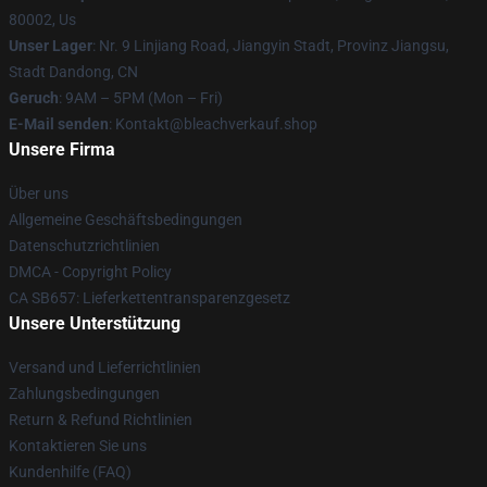
80002, Us
Unser Lager
: Nr. 9 Linjiang Road, Jiangyin Stadt, Provinz Jiangsu,
Stadt Dandong, CN
Geruch
: 9AM – 5PM (Mon – Fri)
E-Mail senden
: Kontakt@bleachverkauf.shop
Unsere Firma
Über uns
Allgemeine Geschäftsbedingungen
Datenschutzrichtlinien
DMCA - Copyright Policy
CA SB657: Lieferkettentransparenzgesetz
Unsere Unterstützung
Versand und Lieferrichtlinien
Zahlungsbedingungen
Return & Refund Richtlinien
Kontaktieren Sie uns
Kundenhilfe (FAQ)