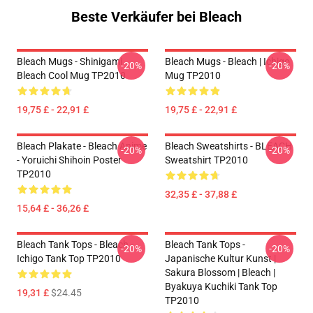
Beste Verkäufer bei Bleach
Bleach Mugs - Shinigami
Bleach Mugs - Bleach | Ichigo
-20%
-20%
Bleach Cool Mug TP2010
Mug TP2010
19,75 £ - 22,91 £
19,75 £ - 22,91 £
Bleach Plakate - Bleach Anime
Bleach Sweatshirts - BLEACH
-20%
-20%
- Yoruichi Shihoin Poster
Sweatshirt TP2010
TP2010
32,35 £ - 37,88 £
15,64 £ - 36,26 £
Bleach Tank Tops - Bleach -
Bleach Tank Tops -
-20%
-20%
Ichigo Tank Top TP2010
Japanische Kultur Kunst |
Sakura Blossom | Bleach |
Byakuya Kuchiki Tank Top
19,31 £
$24.45
TP2010