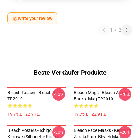
Write your review
1
/
2
Beste Verkäufer Produkte
Bleach Tassen - Bleach Becher
Bleach Mugs - Bleach Anime,
-20%
-20%
TP2010
Bankai Mug TP2010
19,75 £ - 22,91 £
19,75 £ - 22,91 £
Bleach Posters - Ichigo
Bleach Face Masks - Kenpachi
-20%
-20%
Kurosaki Silhouette Poster
Zaraki From Bleach Mask