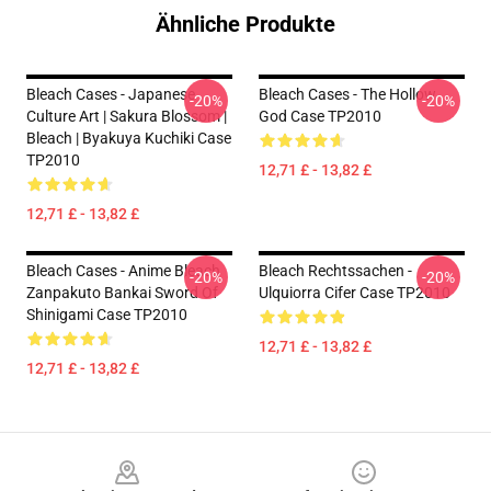
Ähnliche Produkte
Bleach Cases - Japanese
Bleach Cases - The Hollow
-20%
-20%
Culture Art | Sakura Blossom |
God Case TP2010
Bleach | Byakuya Kuchiki Case
TP2010
12,71 £ - 13,82 £
12,71 £ - 13,82 £
Bleach Cases - Anime Bleach
Bleach Rechtssachen -
-20%
-20%
Zanpakuto Bankai Sword Of
Ulquiorra Cifer Case TP2010
Shinigami Case TP2010
12,71 £ - 13,82 £
12,71 £ - 13,82 £
Footer