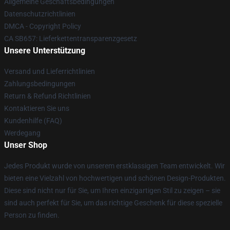
Allgemeine Geschäftsbedingungen
Datenschutzrichtlinien
DMCA - Copyright Policy
CA SB657: Lieferkettentransparenzgesetz
Unsere Unterstützung
Versand und Lieferrichtlinien
Zahlungsbedingungen
Return & Refund Richtlinien
Kontaktieren Sie uns
Kundenhilfe (FAQ)
Werdegang
Unser Shop
Jedes Produkt wurde von unserem erstklassigen Team entwickelt. Wir
bieten eine Vielzahl von hochwertigen und schönen Design-Produkten.
Diese sind nicht nur für Sie, um Ihren einzigartigen Stil zu zeigen – sie
sind auch perfekt für Sie, um das richtige Geschenk für diese spezielle
Person zu finden.