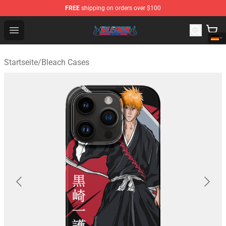
FREE
shipping on orders over $100
Bleach Store - Official Bleach Merchandise Shop
Open menu
Startseite
/
Bleach Cases