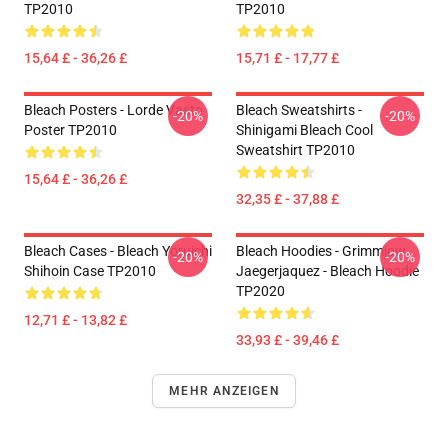
TP2010
TP2010
15,64 £ - 36,26 £
15,71 £ - 17,77 £
Bleach Posters - Lorde Vasto
Bleach Sweatshirts -
-20%
-20%
Poster TP2010
Shinigami Bleach Cool
Sweatshirt TP2010
15,64 £ - 36,26 £
32,35 £ - 37,88 £
Bleach Cases - Bleach Yoruichi
Bleach Hoodies - Grimmjow
-20%
-20%
Shihoin Case TP2010
Jaegerjaquez - Bleach Hoodie
TP2020
12,71 £ - 13,82 £
33,93 £ - 39,46 £
MEHR ANZEIGEN