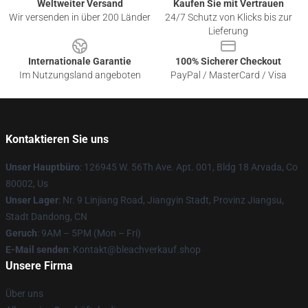
Weltweiter Versand
Kaufen Sie mit Vertrauen
Wir versenden in über 200 Länder
24/7 Schutz von Klicks bis zur
Lieferung
Internationale Garantie
100% Sicherer Checkout
Im Nutzungsland angeboten
PayPal / MasterCard / Visa
Kontaktieren Sie uns
Unser Hauptbüro
: 126945 W. 56Th Ave. Apt. 001, Bldg 18 Arvada, Co
80002, Us
Unser Lager
: Nr. 9 Linjiang Road, Jiangyin Stadt, Provinz Jiangsu,
Stadt Dandong, CN
Geruch
: 9AM – 5PM (Mon – Fri)
E-Mail senden
: Kontakt@bleachverkauf.shop
Unsere Firma
Über uns