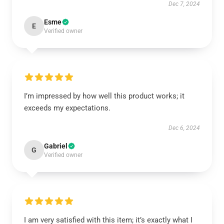
Dec 7, 2024
Esme
E
Verified owner
I’m impressed by how well this product works; it
exceeds my expectations.
Dec 6, 2024
Gabriel
G
Verified owner
I am very satisfied with this item; it’s exactly what I