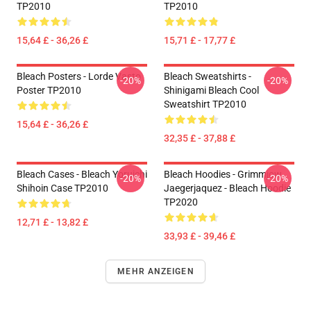
TP2010
TP2010
15,64 £ - 36,26 £
15,71 £ - 17,77 £
Bleach Posters - Lorde Vasto
Bleach Sweatshirts -
-20%
-20%
Poster TP2010
Shinigami Bleach Cool
Sweatshirt TP2010
15,64 £ - 36,26 £
32,35 £ - 37,88 £
Bleach Cases - Bleach Yoruichi
Bleach Hoodies - Grimmjow
-20%
-20%
Shihoin Case TP2010
Jaegerjaquez - Bleach Hoodie
TP2020
12,71 £ - 13,82 £
33,93 £ - 39,46 £
MEHR ANZEIGEN