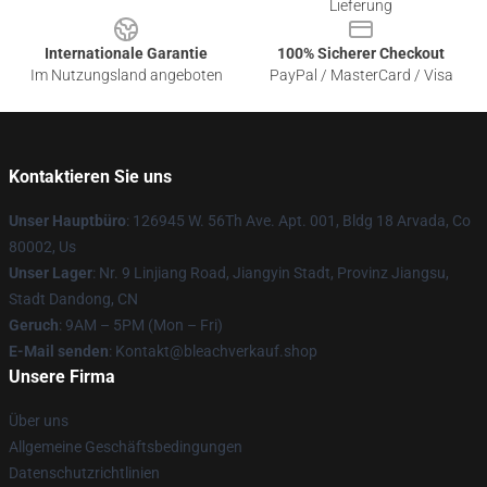
Lieferung
Internationale Garantie
100% Sicherer Checkout
Im Nutzungsland angeboten
PayPal / MasterCard / Visa
Kontaktieren Sie uns
Unser Hauptbüro
: 126945 W. 56Th Ave. Apt. 001, Bldg 18 Arvada, Co
80002, Us
Unser Lager
: Nr. 9 Linjiang Road, Jiangyin Stadt, Provinz Jiangsu,
Stadt Dandong, CN
Geruch
: 9AM – 5PM (Mon – Fri)
E-Mail senden
: Kontakt@bleachverkauf.shop
Unsere Firma
Über uns
Allgemeine Geschäftsbedingungen
Datenschutzrichtlinien