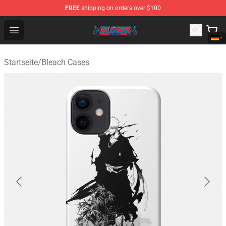
FREE
shipping on orders over $100
Bleach Store - Official Bleach Merchandise Shop
Open menu
Startseite
/
Bleach Cases