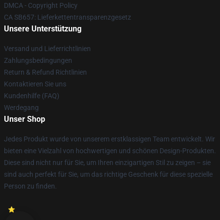
DMCA - Copyright Policy
CA SB657: Lieferkettentransparenzgesetz
Unsere Unterstützung
Versand und Lieferrichtlinien
Zahlungsbedingungen
Return & Refund Richtlinien
Kontaktieren Sie uns
Kundenhilfe (FAQ)
Werdegang
Unser Shop
Jedes Produkt wurde von unserem erstklassigen Team entwickelt. Wir
bieten eine Vielzahl von hochwertigen und schönen Design-Produkten.
Diese sind nicht nur für Sie, um Ihren einzigartigen Stil zu zeigen – sie
sind auch perfekt für Sie, um das richtige Geschenk für diese spezielle
Person zu finden.