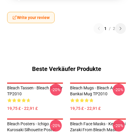
Write your review
1
/
2
Beste Verkäufer Produkte
Bleach Tassen - Bleach Becher
Bleach Mugs - Bleach Anime,
-20%
-20%
TP2010
Bankai Mug TP2010
19,75 £ - 22,91 £
19,75 £ - 22,91 £
Bleach Posters - Ichigo
Bleach Face Masks - Kenpachi
-20%
-20%
Kurosaki Silhouette Poster
Zaraki From Bleach Mask