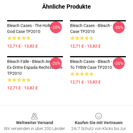
Ähnliche Produkte
Bleach Cases - The Hollow
Bleach Cases - Bleach - Ichigo
-20%
-20%
God Case TP2010
Case TP2010
12,71 £ - 13,82 £
12,71 £ - 13,82 £
Bleach Fälle - Bleach Anime
Bleach Cases - Bleach - Road
-20%
-20%
Ex-Dritte Espada Rechtssache
To TYBW Case TP2010
TP2010
12,71 £ - 13,82 £
12,71 £ - 13,82 £
Footer
Weltweiter Versand
Kaufen Sie mit Vertrauen
Wir versenden in über 200 Länder
24/7 Schutz von Klicks bis zur