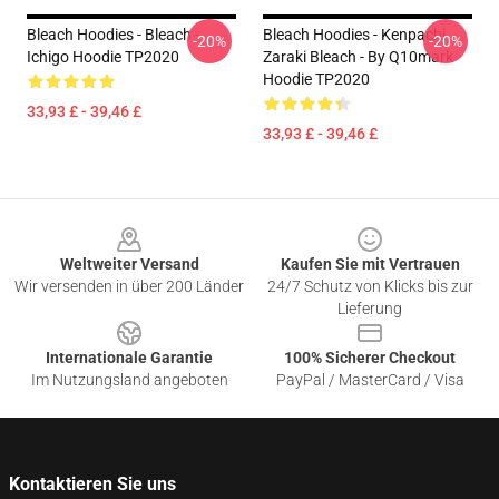
Bleach Hoodies - Bleach -
Bleach Hoodies - Kenpachi
-20%
-20%
Ichigo Hoodie TP2020
Zaraki Bleach - By Q10mark
Hoodie TP2020
33,93 £ - 39,46 £
33,93 £ - 39,46 £
Footer
Weltweiter Versand
Kaufen Sie mit Vertrauen
Wir versenden in über 200 Länder
24/7 Schutz von Klicks bis zur
Lieferung
Internationale Garantie
100% Sicherer Checkout
Im Nutzungsland angeboten
PayPal / MasterCard / Visa
Kontaktieren Sie uns