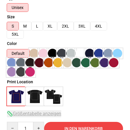
Unisex
Size
S
M
L
XL
2XL
3XL
4XL
5XL
Color
Default
Print Location
Größentabelle anzeigen
Quantity
IN DEN WARENKORB