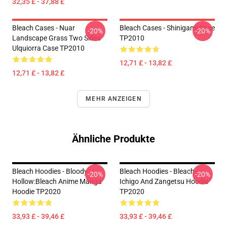
32,35 £ - 37,88 £
Bleach Cases - Nuar
Bleach Cases - Shinigami Case
-20%
-20%
Landscape Grass Two Sides
TP2010
Ulquiorra Case TP2010
12,71 £ - 13,82 £
12,71 £ - 13,82 £
MEHR ANZEIGEN
Ähnliche Produkte
Bleach Hoodies - Bloody
Bleach Hoodies - Bleach -
-20%
-20%
Hollow:Bleach Anime Manga
Ichigo And Zangetsu Hoodie
Hoodie TP2020
TP2020
33,93 £ - 39,46 £
33,93 £ - 39,46 £