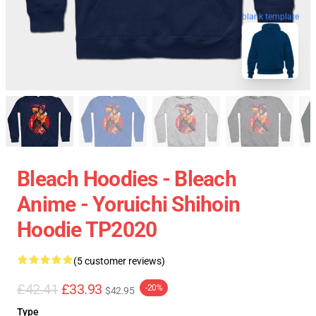
blank template
Bleach Hoodies - Bleach
Anime - Yoruichi Shihoin
Hoodie TP2020
(5 customer reviews)
£42.41
£33.93
-20%
$42.95
Type