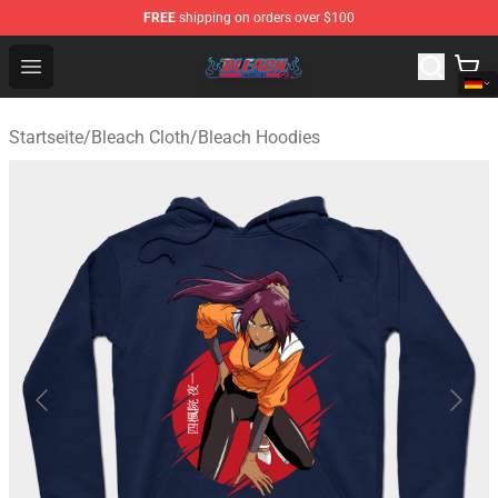
FREE
shipping on orders over $100
Bleach Store - Official Bleach Merchandise Shop
Open menu
Startseite
/
Bleach Cloth
/
Bleach Hoodies