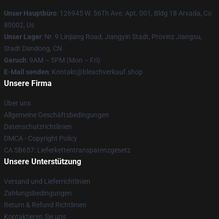
Unser Hauptbüro
: 126945 W. 56Th Ave. Apt. 001, Bldg 18 Arvada, Co
80002, Us
Unser Lager
: Nr. 9 Linjiang Road, Jiangyin Stadt, Provinz Jiangsu,
Stadt Dandong, CN
Geruch
: 9AM – 5PM (Mon – Fri)
E-Mail senden
: Kontakt@bleachverkauf.shop
Unsere Firma
Über uns
Allgemeine Geschäftsbedingungen
Datenschutzrichtlinien
DMCA - Copyright Policy
CA SB657: Lieferkettentransparenzgesetz
Unsere Unterstützung
Versand und Lieferrichtlinien
Zahlungsbedingungen
Return & Refund Richtlinien
Kontaktieren Sie uns