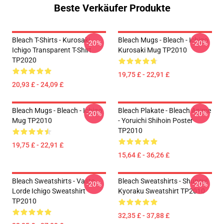
Beste Verkäufer Produkte
Bleach T-Shirts - Kurosaki
Bleach Mugs - Bleach - Ichigo
-20%
-20%
Ichigo Transparent T-Shirt
Kurosaki Mug TP2010
TP2020
19,75 £ - 22,91 £
20,93 £ - 24,09 £
Bleach Mugs - Bleach - Ichigo
Bleach Plakate - Bleach Anime
-20%
-20%
Mug TP2010
- Yoruichi Shihoin Poster
TP2010
19,75 £ - 22,91 £
15,64 £ - 36,26 £
Bleach Sweatshirts - Vasto
Bleach Sweatshirts - Shunsui
-20%
-20%
Lorde Ichigo Sweatshirt
Kyoraku Sweatshirt TP2010
TP2010
32,35 £ - 37,88 £