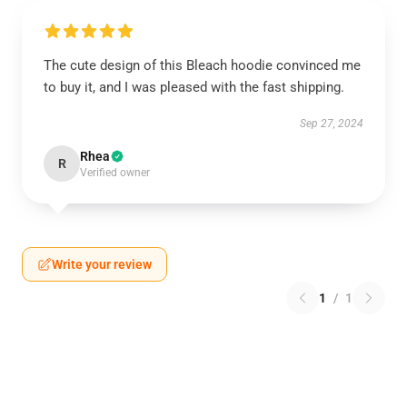
The cute design of this Bleach hoodie convinced me
to buy it, and I was pleased with the fast shipping.
Sep 27, 2024
Rhea
R
Verified owner
Write your review
1
/
1