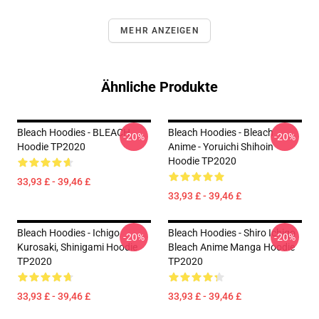
MEHR ANZEIGEN
Ähnliche Produkte
Bleach Hoodies - BLEACH
Bleach Hoodies - Bleach
-20%
-20%
Hoodie TP2020
Anime - Yoruichi Shihoin
Hoodie TP2020
33,93 £ - 39,46 £
33,93 £ - 39,46 £
Bleach Hoodies - Ichigo
Bleach Hoodies - Shiro Ichigo
-20%
-20%
Kurosaki, Shinigami Hoodie
Bleach Anime Manga Hoodie
TP2020
TP2020
33,93 £ - 39,46 £
33,93 £ - 39,46 £