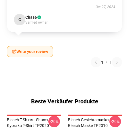
Oct 27, 2024
Chase
C
Verified owner
Write your review
1
/
1
Beste Verkäufer Produkte
Bleach T-Shirts - Shunsui
Bleach Gesichtsmasken -
-20%
-20%
Kyoraku T-Shirt TP2020
Bleach Maske TP2010