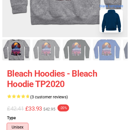
blank template
Bleach Hoodies - Bleach
Hoodie TP2020
(3 customer reviews)
£42.41
£33.93
-20%
$42.95
Type
Unisex