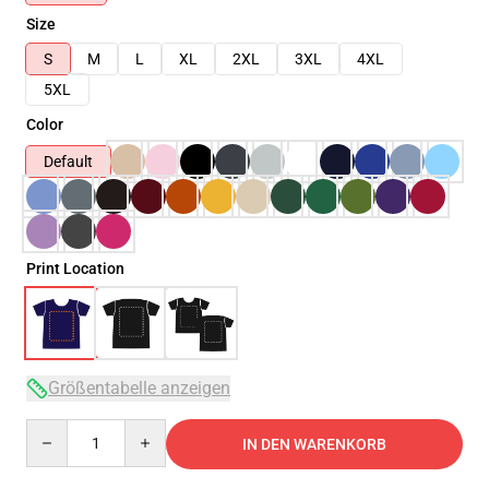
Size
S
M
L
XL
2XL
3XL
4XL
5XL
Color
Default
Print Location
Größentabelle anzeigen
Quantity
IN DEN WARENKORB