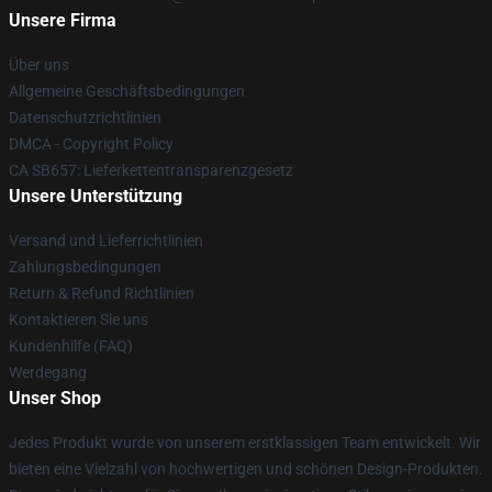
Unsere Firma
Über uns
Allgemeine Geschäftsbedingungen
Datenschutzrichtlinien
DMCA - Copyright Policy
CA SB657: Lieferkettentransparenzgesetz
Unsere Unterstützung
Versand und Lieferrichtlinien
Zahlungsbedingungen
Return & Refund Richtlinien
Kontaktieren Sie uns
Kundenhilfe (FAQ)
Werdegang
Unser Shop
Jedes Produkt wurde von unserem erstklassigen Team entwickelt. Wir
bieten eine Vielzahl von hochwertigen und schönen Design-Produkten.