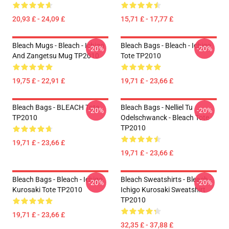
20,93 £ - 24,09 £
15,71 £ - 17,77 £
Bleach Mugs - Bleach - Ichigo
Bleach Bags - Bleach - Ichigo
-20%
-20%
And Zangetsu Mug TP2010
Tote TP2010
19,75 £ - 22,91 £
19,71 £ - 23,66 £
Bleach Bags - BLEACH Tote
Bleach Bags - Nelliel Tu
-20%
-20%
TP2010
Odelschwanck - Bleach Tote
TP2010
19,71 £ - 23,66 £
19,71 £ - 23,66 £
Bleach Bags - Bleach - Ichigo
Bleach Sweatshirts - Bleach -
-20%
-20%
Kurosaki Tote TP2010
Ichigo Kurosaki Sweatshirt
TP2010
19,71 £ - 23,66 £
32,35 £ - 37,88 £