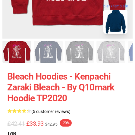
blank template
Bleach Hoodies - Kenpachi
Zaraki Bleach - By Q10mark
Hoodie TP2020
(5 customer reviews)
£42.41
£33.93
-20%
$42.95
Type