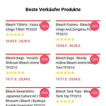
Beste Verkäufer Produkte
Bleach T-Shirts - Vasto Lorde
Bleach Posters - Bleach -
-20%
-20%
Ichigo T-Shirt TP2020
Ichigo And Zangetsu Poster
TP2010
20,93 £ - 24,09 £
15,64 £ - 36,26 £
Bleach Bags - Yoruichi
Bleach Bags - Bloody
-20%
-20%
Shihouin Bleach Anime Tote
Hollow:Bleach Anime Manga
TP2010
Tote TP2010
19,71 £ - 23,66 £
19,71 £ - 23,66 £
Bleach Sweatshirts -
Bleach Tank Tops - Bleach
-20%
-20%
Japanese Culture Art | Sakura
Tank Top TP2010
Blossom | Bleach | Byakuya
Kuchiki Sweatshirt TP2010