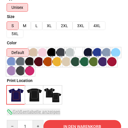
Unisex
Size
S
M
L
XL
2XL
3XL
4XL
5XL
Color
Default
Print Location
Größentabelle anzeigen
Quantity
IN DEN WARENKORB