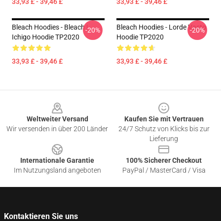
33,93 £ - 39,46 £
33,93 £ - 39,46 £
Bleach Hoodies - Bleach |
Bleach Hoodies - Lorde Vasto
-20%
-20%
Ichigo Hoodie TP2020
Hoodie TP2020
33,93 £ - 39,46 £
33,93 £ - 39,46 £
Footer
Weltweiter Versand
Kaufen Sie mit Vertrauen
Wir versenden in über 200 Länder
24/7 Schutz von Klicks bis zur
Lieferung
Internationale Garantie
100% Sicherer Checkout
Im Nutzungsland angeboten
PayPal / MasterCard / Visa
Kontaktieren Sie uns