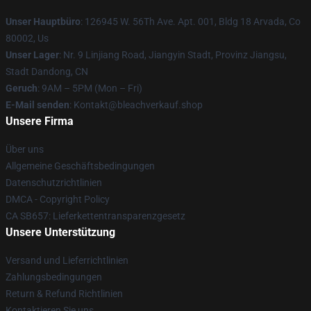
Unser Hauptbüro
: 126945 W. 56Th Ave. Apt. 001, Bldg 18 Arvada, Co
80002, Us
Unser Lager
: Nr. 9 Linjiang Road, Jiangyin Stadt, Provinz Jiangsu,
Stadt Dandong, CN
Geruch
: 9AM – 5PM (Mon – Fri)
E-Mail senden
: Kontakt@bleachverkauf.shop
Unsere Firma
Über uns
Allgemeine Geschäftsbedingungen
Datenschutzrichtlinien
DMCA - Copyright Policy
CA SB657: Lieferkettentransparenzgesetz
Unsere Unterstützung
Versand und Lieferrichtlinien
Zahlungsbedingungen
Return & Refund Richtlinien
Kontaktieren Sie uns