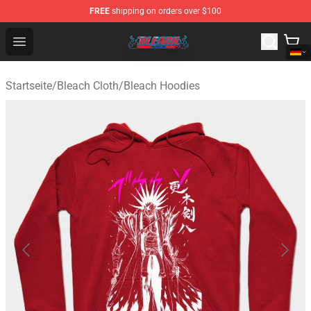
FREE
shipping on orders over $100
Bleach Store - Official Bleach Merchandise Shop
Open menu
Startseite
/
Bleach Cloth
/
Bleach Hoodies