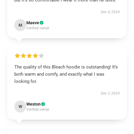
but it’s so comfortable I wear it more than he does.
Dec 4, 2024
Maeve
M
Verified owner
The quality of this Bleach hoodie is outstanding! It’s
both warm and comfy, and exactly what I was
looking for.
Dec 3, 2024
Weston
W
Verified owner