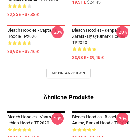
19,31 £
$24.45
32,35 £ - 37,88 £
Bleach Hoodies - Captains
Bleach Hoodies - Kenpachi
-20%
-20%
Hoodie TP2020
Zaraki - By Q10mark Hoodie
TP2020
33,93 £ - 39,46 £
33,93 £ - 39,46 £
MEHR ANZEIGEN
Ähnliche Produkte
Bleach Hoodies - Vasto Lorde
Bleach Hoodies - Bleach
-20%
-20%
Ichigo Hoodie TP2020
Anime, Bankai Hoodie TP2020