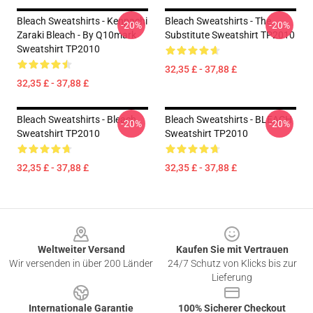
Bleach Sweatshirts - Kenpachi
Bleach Sweatshirts - The
-20%
-20%
Zaraki Bleach - By Q10mark
Substitute Sweatshirt TP2010
Sweatshirt TP2010
32,35 £ - 37,88 £
32,35 £ - 37,88 £
Bleach Sweatshirts - Bleach
Bleach Sweatshirts - BLEACH
-20%
-20%
Sweatshirt TP2010
Sweatshirt TP2010
32,35 £ - 37,88 £
32,35 £ - 37,88 £
Footer
Weltweiter Versand
Kaufen Sie mit Vertrauen
Wir versenden in über 200 Länder
24/7 Schutz von Klicks bis zur
Lieferung
Internationale Garantie
100% Sicherer Checkout