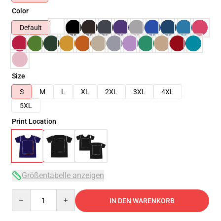
Color
Default
Size
S
M
L
XL
2XL
3XL
4XL
5XL
Print Location
Größentabelle anzeigen
Quantity
IN DEN WARENKORB