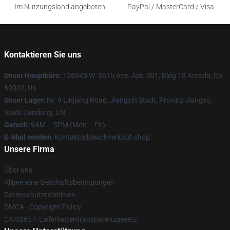
Im Nutzungsland angeboten
PayPal / MasterCard / Visa
Kontaktieren Sie uns
Unser Hauptbüro
: 126945 W. 56Th Ave. Apt. 001, Bldg 18 Arvada, Co
80002, Us
Unser Lager
: Nr. 9 Linjiang Road, Jiangyin Stadt, Provinz Jiangsu,
Stadt Dandong, CN
Geruch
: 9AM – 5PM (Mon – Fri)
E-Mail senden
: Kontakt@bleachverkauf.shop
Unsere Firma
Über uns
Allgemeine Geschäftsbedingungen
Datenschutzrichtlinien
DMCA - Copyright Policy
CA SB657: Lieferkettentransparenzgesetz