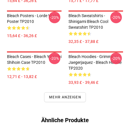
15,64 £ - 36,26 £
15,71 £ - 17,77 £
Bleach Posters - Lorde Vasto
Bleach Sweatshirts -
-20%
-20%
Poster TP2010
Shinigami Bleach Cool
Sweatshirt TP2010
15,64 £ - 36,26 £
32,35 £ - 37,88 £
Bleach Cases - Bleach Yoruichi
Bleach Hoodies - Grimmjow
-20%
-20%
Shihoin Case TP2010
Jaegerjaquez - Bleach Hoodie
TP2020
12,71 £ - 13,82 £
33,93 £ - 39,46 £
MEHR ANZEIGEN
Ähnliche Produkte