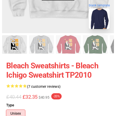
blank template
Bleach Sweatshirts - Bleach
Ichigo Sweatshirt TP2010
(7 customer reviews)
£40.44
£32.35
-20%
$40.95
Type
Unisex