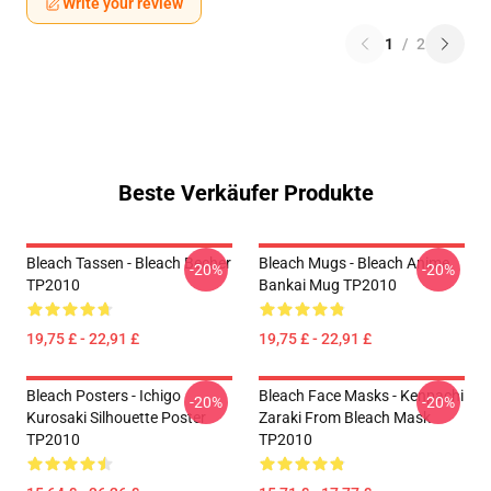
Write your review
1
/
2
Beste Verkäufer Produkte
Bleach Tassen - Bleach Becher
Bleach Mugs - Bleach Anime,
-20%
-20%
TP2010
Bankai Mug TP2010
19,75 £ - 22,91 £
19,75 £ - 22,91 £
Bleach Posters - Ichigo
Bleach Face Masks - Kenpachi
-20%
-20%
Kurosaki Silhouette Poster
Zaraki From Bleach Mask
TP2010
TP2010