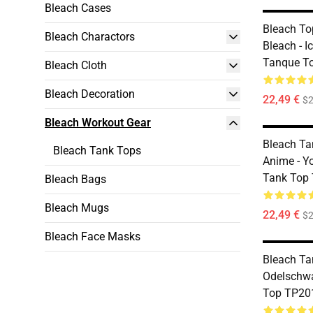
Bleach Cases
Bleach To
Bleach Charactors
Bleach - I
Tanque T
Bleach Cloth
Bleach Decoration
22,49 €
$2
Bleach Workout Gear
Bleach Ta
Bleach Tank Tops
Anime - Yo
Tank Top
Bleach Bags
Bleach Mugs
22,49 €
$2
Bleach Face Masks
Bleach Tan
Odelschwa
Top TP20