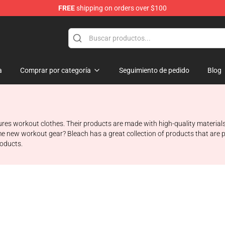
FREE
shipping on orders over $100
a
Comprar por categoría
Seguimiento de pedido
Blog
workout clothes. Their products are made with high-quality materials and
 new workout gear? Bleach has a great collection of products that are pe
roducts.