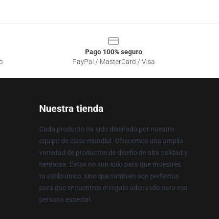
Pago 100% seguro
o
PayPal / MasterCard / Visa
Nuestra tienda
Cada producto ha sido diseñado por nuestro
equipo de clase mundial. Ofrecemos una amplia
variedad de productos de diseño de alta calidad y
hermosa. Estos no son solo para que muestres
tu estilo único, sino que también son perfectos
para que encuentres el regalo adecuado para esa
persona especial.