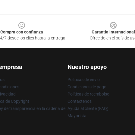
Compra con confianza
Garantía internacional
4/7 desde los clics hasta la entrega
Ofrecido en el país de us
 empresa
Nuestro apoyo
ros
Políticas de envío
ondiciones
Condiciones de pago
rivacidad
Políticas de reembolso
ica de Copyright
Contáctenos
y de transparencia en la cadena de
Ayuda al cliente (FAQ)
Mayorista