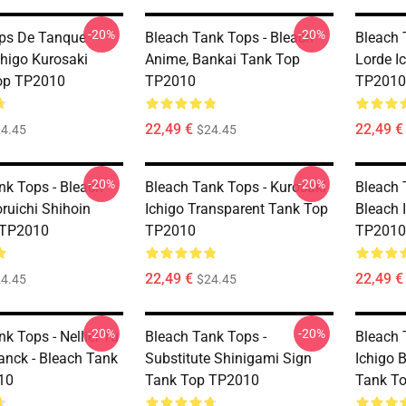
-20%
-20%
ps De Tanque -
Bleach Tank Tops - Bleach
Bleach 
chigo Kurosaki
Anime, Bankai Tank Top
Lorde I
op TP2010
TP2010
TP2010
22,49 €
22,49 €
4.45
$24.45
-20%
-20%
nk Tops - Bleach
Bleach Tank Tops - Kurosaki
Bleach 
ruichi Shihoin
Ichigo Transparent Tank Top
Bleach 
 TP2010
TP2010
TP2010
22,49 €
22,49 €
4.45
$24.45
-20%
-20%
k Tops - Nelliel Tu
Bleach Tank Tops -
Bleach 
nck - Bleach Tank
Substitute Shinigami Sign
Ichigo 
10
Tank Top TP2010
Tank T