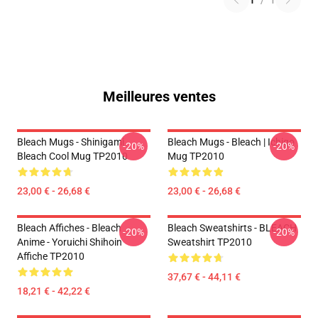
1
/
1
Meilleures ventes
Bleach Mugs - Shinigami
Bleach Mugs - Bleach | Ichigo
-20%
-20%
Bleach Cool Mug TP2010
Mug TP2010
23,00 € - 26,68 €
23,00 € - 26,68 €
Bleach Affiches - Bleach
Bleach Sweatshirts - BLEACH
-20%
-20%
Anime - Yoruichi Shihoin
Sweatshirt TP2010
Affiche TP2010
37,67 € - 44,11 €
18,21 € - 42,22 €