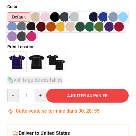
Color
Default
Print Location
Voir le guide des tailles
Quantity
AJOUTER AU PANIER
Cette vente se termine dans
00
:
28
:
54
Deliver to United States