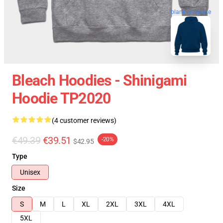
blank template
Bleach Hoodies - Shinigami
Hoodie TP2020
(4 customer reviews)
€49.39
€39.51
-20%
$42.95
Type
Unisex
Size
S
M
L
XL
2XL
3XL
4XL
5XL