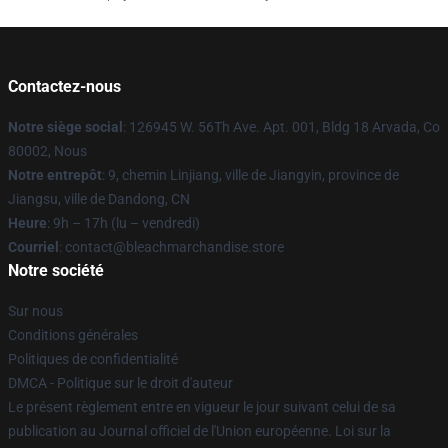
Contactez-nous
Notre siège social
: 126945 W. 56Th Ave. Apt. 001, Bldg 18 Arvada, Co
80002, Nous
Notre entrepôt
: 9, chemin Linjiang, ville de Jiangyin, province de
Jiangsu, ville de Dandong, CN
Heure
: 9h – 17h (lu – vendredi)
Courriel
: contact@bleachmarchandise.store
Notre société
Sur nous
Conditions générales
Politiques de confidentialité
DMCA - Politique sur le droit d'auteur
Le présent règlement entre en vigueur le jour suivant celui de sa
publication au Journal officiel de l'Union européenne. Loi sur la