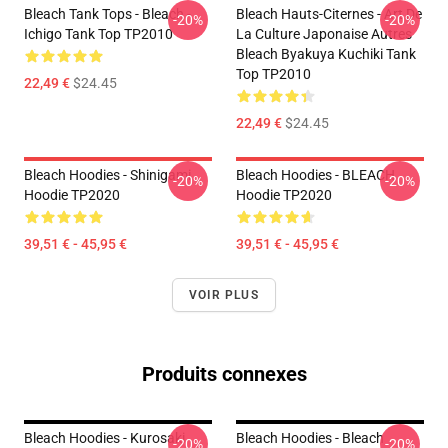
Bleach Tank Tops - Bleach -
Bleach Hauts-Citernes - Art De
-20%
-20%
Ichigo Tank Top TP2010
La Culture Japonaise Autres
Bleach Byakuya Kuchiki Tank
Top TP2010
22,49 €
$24.45
22,49 €
$24.45
Bleach Hoodies - Shinigami
Bleach Hoodies - BLEACH
-20%
-20%
Hoodie TP2020
Hoodie TP2020
39,51 € - 45,95 €
39,51 € - 45,95 €
VOIR PLUS
Produits connexes
Bleach Hoodies - Kurosaki
Bleach Hoodies - Bleach
-20%
-20%