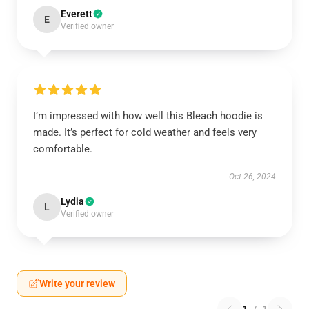
Everett
E
Verified owner
I’m impressed with how well this Bleach hoodie is
made. It’s perfect for cold weather and feels very
comfortable.
Oct 26, 2024
Lydia
L
Verified owner
Write your review