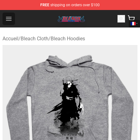
FREE
shipping on orders over $100
Bleach Store - Official Bleach Merchandise Shop
Open menu
Accueil
/
Bleach Cloth
/
Bleach Hoodies