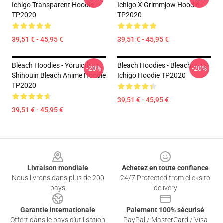
Ichigo Transparent Hoodie
Ichigo X Grimmjow Hoodie
TP2020
TP2020
39,51 € - 45,95 €
39,51 € - 45,95 €
Bleach Hoodies - Yoruichi
Bleach Hoodies - Bleach
-20%
-20%
Shihouin Bleach Anime Hoodie
Ichigo Hoodie TP2020
TP2020
39,51 € - 45,95 €
39,51 € - 45,95 €
Footer
Livraison mondiale
Achetez en toute confiance
Nous livrons dans plus de 200
24/7 Protected from clicks to
pays
delivery
Garantie internationale
Paiement 100% sécurisé
Offert dans le pays d'utilisation
PayPal / MasterCard / Visa