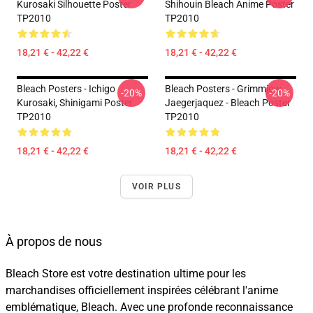
Kurosaki Silhouette Poster
Shihouin Bleach Anime Poster
TP2010
TP2010
18,21 € - 42,22 €
18,21 € - 42,22 €
Bleach Posters - Ichigo
Bleach Posters - Grimmjow
-20%
-20%
Kurosaki, Shinigami Poster
Jaegerjaquez - Bleach Poster
TP2010
TP2010
18,21 € - 42,22 €
18,21 € - 42,22 €
VOIR PLUS
À propos de nous
Bleach Store est votre destination ultime pour les
marchandises officiellement inspirées célébrant l'anime
emblématique, Bleach. Avec une profonde reconnaissance