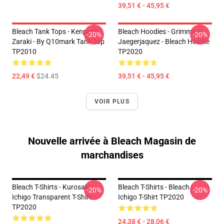
39,51 € - 45,95 €
Bleach Tank Tops - Kenpachi
Bleach Hoodies - Grimmjow
-20%
-20%
Zaraki - By Q10mark Tank Top
Jaegerjaquez - Bleach Hoodie
TP2010
TP2020
22,49 €
$24.45
39,51 € - 45,95 €
VOIR PLUS
Nouvelle arrivée à Bleach Magasin de
marchandises
Bleach T-Shirts - Kurosaki
Bleach T-Shirts - Bleach |
-20%
-20%
Ichigo Transparent T-Shirt
Ichigo T-Shirt TP2020
TP2020
24,38 € - 28,06 €