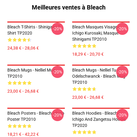
Meilleures ventes à Bleach
Bleach T-Shirts - Shinigami T-
Bleach Masques Visage -
-20%
-20%
Shirt TP2020
Ichigo Kurosaki, Masque
Shinigami TP2010
24,38 € - 28,06 €
18,29 € - 20,70 €
Bleach Mugs - Nelliel Mug
Bleach Mugs - Nelliel Tu
-20%
-20%
TP2010
Odelschwanck - Bleach Mug
TP2010
23,00 € - 26,68 €
23,00 € - 26,68 €
Bleach Posters - Bleach Ichigo
Bleach Hoodies - Bleach -
-20%
-20%
Poster TP2010
Ichigo And Zangetsu Hoodie
TP2020
18,21 € - 42,22 €