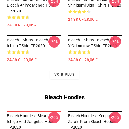
-20%
-20%
Bleach Anime Manga T-Shirt
Shinigami Sign T-Shirt TP2020
TP2020
24,38 € - 28,06 €
24,38 € - 28,06 €
Bleach T-Shirts - Bleach -
Bleach T-Shirts - Bleach Ichigo
-20%
-20%
Ichigo T-Shirt TP2020
X Grimmjow T-Shirt TP2020
24,38 € - 28,06 €
24,38 € - 28,06 €
VOIR PLUS
Bleach Hoodies
Bleach Hoodies - Bleach -
Bleach Hoodies - Kenpachi
-20%
-20%
Ichigo And Zangetsu Hoodie
Zaraki From Bleach Hoodie
TP2020
TP2020