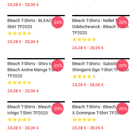
24,38 € - 28,06 €
Bleach T-Shirts - BLEACH T-
Bleach T-Shirts - Nelliel Tu
-20%
-20%
Shirt TP2020
Odelschwanck - Bleach T-Shirt
TP2020
24,38 € - 28,06 €
24,38 € - 28,06 €
Bleach T-Shirts - Shiro Ichigo
Bleach T-Shirts - Substitute
-20%
-20%
Bleach Anime Manga T-Shirt
Shinigami Sign T-Shirt TP2020
TP2020
24,38 € - 28,06 €
24,38 € - 28,06 €
Bleach T-Shirts - Bleach -
Bleach T-Shirts - Bleach Ichigo
-20%
-20%
Ichigo T-Shirt TP2020
X Grimmjow T-Shirt TP2020
24,38 € - 28,06 €
24,38 € - 28,06 €