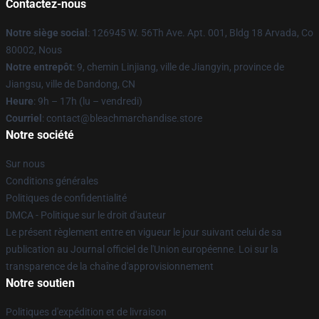
Contactez-nous
Notre siège social
: 126945 W. 56Th Ave. Apt. 001, Bldg 18 Arvada, Co
80002, Nous
Notre entrepôt
: 9, chemin Linjiang, ville de Jiangyin, province de
Jiangsu, ville de Dandong, CN
Heure
: 9h – 17h (lu – vendredi)
Courriel
: contact@bleachmarchandise.store
Notre société
Sur nous
Conditions générales
Politiques de confidentialité
DMCA - Politique sur le droit d'auteur
Le présent règlement entre en vigueur le jour suivant celui de sa
publication au Journal officiel de l'Union européenne. Loi sur la
transparence de la chaîne d'approvisionnement
Notre soutien
Politiques d'expédition et de livraison