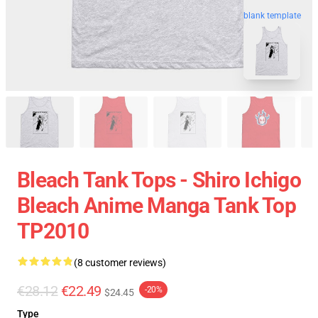
blank template
Bleach Tank Tops - Shiro Ichigo
Bleach Anime Manga Tank Top
TP2010
(8 customer reviews)
€28.12
€22.49
-20%
$24.45
Type