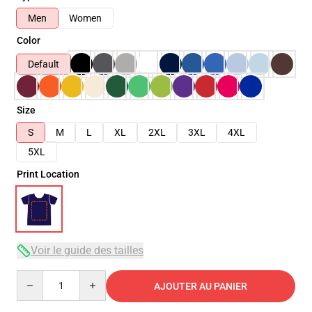
Men
Women
Color
Default
Size
S
M
L
XL
2XL
3XL
4XL
5XL
Print Location
Voir le guide des tailles
Quantity
AJOUTER AU PANIER