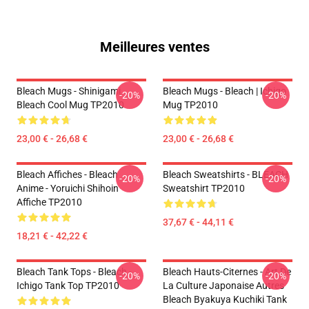
Meilleures ventes
Bleach Mugs - Shinigami
Bleach Mugs - Bleach | Ichigo
-20%
-20%
Bleach Cool Mug TP2010
Mug TP2010
23,00 € - 26,68 €
23,00 € - 26,68 €
Bleach Affiches - Bleach
Bleach Sweatshirts - BLEACH
-20%
-20%
Anime - Yoruichi Shihoin
Sweatshirt TP2010
Affiche TP2010
37,67 € - 44,11 €
18,21 € - 42,22 €
Bleach Tank Tops - Bleach -
Bleach Hauts-Citernes - Art De
-20%
-20%
Ichigo Tank Top TP2010
La Culture Japonaise Autres
Bleach Byakuya Kuchiki Tank