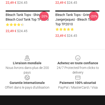
22,49 €
$24.45
22,49 €
$24.45
Bleach Tank Tops - Shinigami
Bleach Tank Tops - Grimmjow
-20%
-20%
Bleach Cool Tank Top TP2010
Jaegerjaquez - Bleach Tank
Top TP2010
22,49 €
$24.45
22,49 €
$24.45
Footer
Livraison mondiale
Achetez en toute confiance
Nous livrons dans plus de 200
24/7 Protected from clicks to
pays
delivery
Garantie internationale
Paiement 100% sécurisé
Offert dans le pays d'utilisation
PayPal / MasterCard / Visa