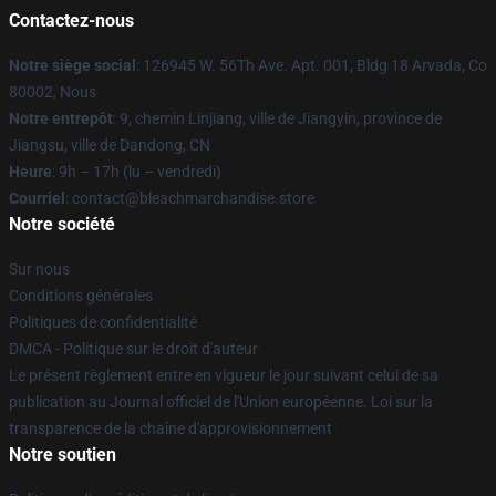
Contactez-nous
Notre siège social
: 126945 W. 56Th Ave. Apt. 001, Bldg 18 Arvada, Co
80002, Nous
Notre entrepôt
: 9, chemin Linjiang, ville de Jiangyin, province de
Jiangsu, ville de Dandong, CN
Heure
: 9h – 17h (lu – vendredi)
Courriel
: contact@bleachmarchandise.store
Notre société
Sur nous
Conditions générales
Politiques de confidentialité
DMCA - Politique sur le droit d'auteur
Le présent règlement entre en vigueur le jour suivant celui de sa
publication au Journal officiel de l'Union européenne. Loi sur la
transparence de la chaîne d'approvisionnement
Notre soutien