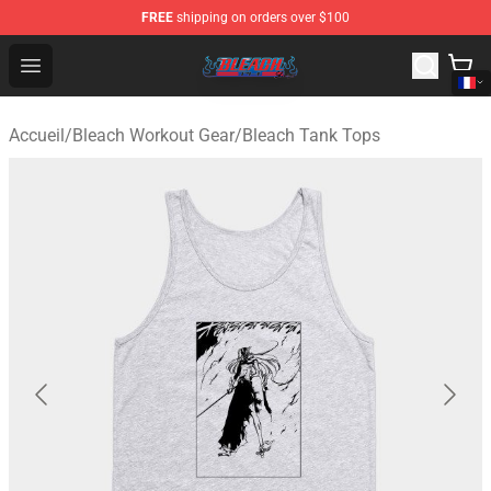
FREE
shipping on orders over $100
Bleach Store - Official Bleach Merchandise Shop
Open menu
Accueil
/
Bleach Workout Gear
/
Bleach Tank Tops