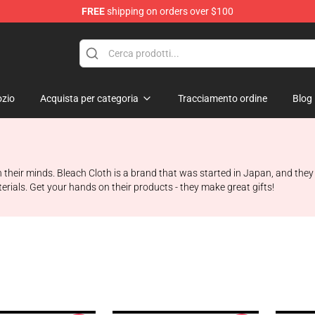
FREE
shipping on orders over $100
zio
Acquista per categoria
Tracciamento ordine
Blog
 their minds. Bleach Cloth is a brand that was started in Japan, and the
rials. Get your hands on their products - they make great gifts!