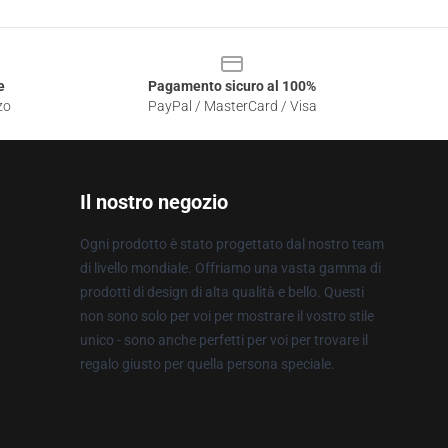
e
Pagamento sicuro al 100%
zo
PayPal / MasterCard / Visa
Il nostro negozio
Ogni prodotto è stato progettato dal nostro team
di livello mondiale. Offriamo una vasta gamma di
prodotti di design di alta qualità e bello. Questi
non sono solo per voi per mostrare il vostro stile
unico - sono anche perfetti per voi per trovare il
regalo giusto per quella persona speciale.