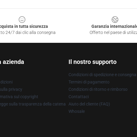
cquista in tutta sicurezza
Garanzia internazional
to 24/7 dai clic alla consegna
Offerto nel paese di utiliz
a azienda
Il nostro supporto
Condizioni di spedizione e consegna
dizioni
Termini di pagamento
ulla privacy
Condizioni di ritorno e rimborso
mativa sul copyright
Contattaci
gge sulla trasparenza della catena
Aiuto del cliente (FAQ)
Whosale