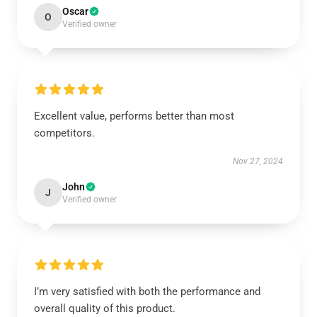
Oscar
O
Verified owner
Excellent value, performs better than most
competitors.
Nov 27, 2024
John
J
Verified owner
I’m very satisfied with both the performance and
overall quality of this product.