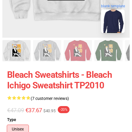
blank template
Bleach Sweatshirts - Bleach
Ichigo Sweatshirt TP2010
(7 customer reviews)
€47.09
€37.67
-20%
$40.95
Type
Unisex