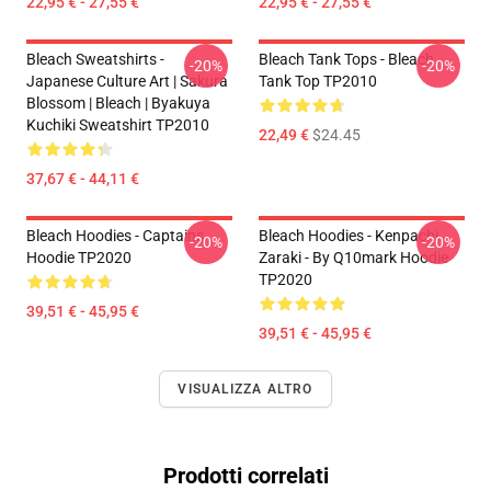
22,95 € - 27,55 €
22,95 € - 27,55 €
Bleach Sweatshirts -
Bleach Tank Tops - Bleach
-20%
-20%
Japanese Culture Art | Sakura
Tank Top TP2010
Blossom | Bleach | Byakuya
Kuchiki Sweatshirt TP2010
22,49 €
$24.45
37,67 € - 44,11 €
Bleach Hoodies - Captains
Bleach Hoodies - Kenpachi
-20%
-20%
Hoodie TP2020
Zaraki - By Q10mark Hoodie
TP2020
39,51 € - 45,95 €
39,51 € - 45,95 €
VISUALIZZA ALTRO
Prodotti correlati