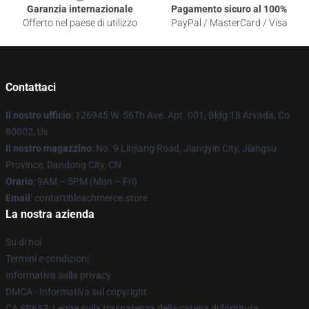
Garanzia internazionale
Pagamento sicuro al 100%
Offerto nel paese di utilizzo
PayPal / MasterCard / Visa
Contattaci
Il nostro ufficio
: 126945 W. 56Th Ave. Apt. 001, Bldg 18 Arvada, Co
80002, Us
Il nostro magazzino
: No. 9 Linjiang Road, Jiangyin City, Jiangsu
Province, Dandong City, CN
Orario
: 9AM – 5PM (Mon – Fri)
Email
: contattibleachmerce.store
La nostra azienda
Su di noi
Termini e condizioni
Informativa sulla privacy
DMCA - Informativa sul copyright
CA SB657: Legge sulla trasparenza della catena di fornitura