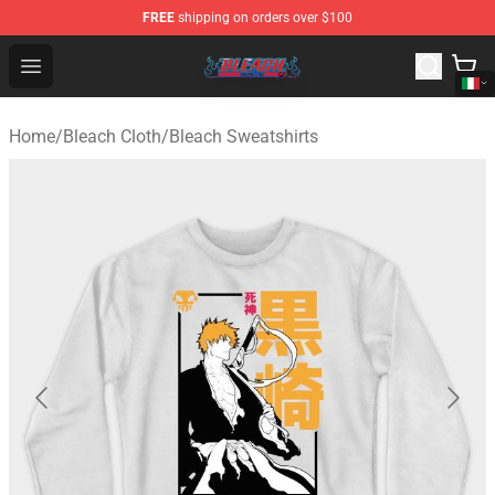
FREE
shipping on orders over $100
Bleach Store - Official Bleach Merchandise Shop
Open menu
Home
/
Bleach Cloth
/
Bleach Sweatshirts