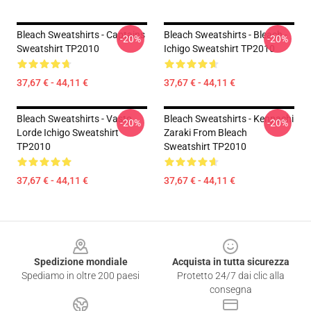
Bleach Sweatshirts - Captains
Bleach Sweatshirts - Bleach -
-20%
-20%
Sweatshirt TP2010
Ichigo Sweatshirt TP2010
37,67 € - 44,11 €
37,67 € - 44,11 €
Bleach Sweatshirts - Vasto
Bleach Sweatshirts - Kenpachi
-20%
-20%
Lorde Ichigo Sweatshirt
Zaraki From Bleach
TP2010
Sweatshirt TP2010
37,67 € - 44,11 €
37,67 € - 44,11 €
Footer
Spedizione mondiale
Acquista in tutta sicurezza
Spediamo in oltre 200 paesi
Protetto 24/7 dai clic alla
consegna