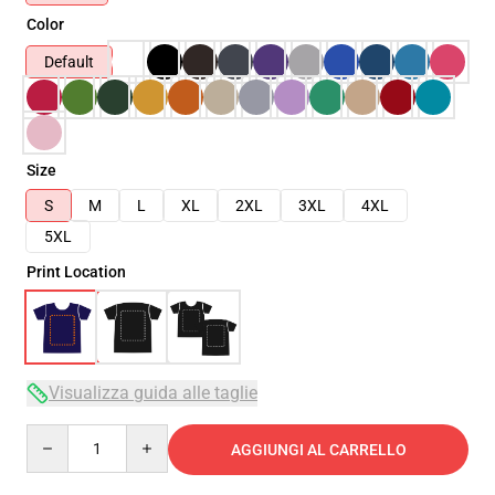
Color
Default
Size
S
M
L
XL
2XL
3XL
4XL
5XL
Print Location
Visualizza guida alle taglie
Quantity
AGGIUNGI AL CARRELLO