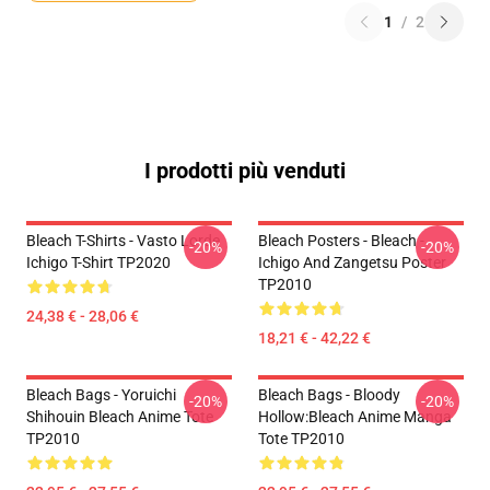
1
/
2
I prodotti più venduti
Bleach T-Shirts - Vasto Lorde
Bleach Posters - Bleach -
-20%
-20%
Ichigo T-Shirt TP2020
Ichigo And Zangetsu Poster
TP2010
24,38 € - 28,06 €
18,21 € - 42,22 €
Bleach Bags - Yoruichi
Bleach Bags - Bloody
-20%
-20%
Shihouin Bleach Anime Tote
Hollow:Bleach Anime Manga
TP2010
Tote TP2010