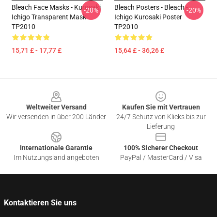
Bleach Face Masks - Kurosaki
Bleach Posters - Bleach -
-20%
-20%
Ichigo Transparent Mask
Ichigo Kurosaki Poster
TP2010
TP2010
15,71 £ - 17,77 £
15,64 £ - 36,26 £
Footer
Weltweiter Versand
Kaufen Sie mit Vertrauen
Wir versenden in über 200 Länder
24/7 Schutz von Klicks bis zur
Lieferung
Internationale Garantie
100% Sicherer Checkout
Im Nutzungsland angeboten
PayPal / MasterCard / Visa
Kontaktieren Sie uns