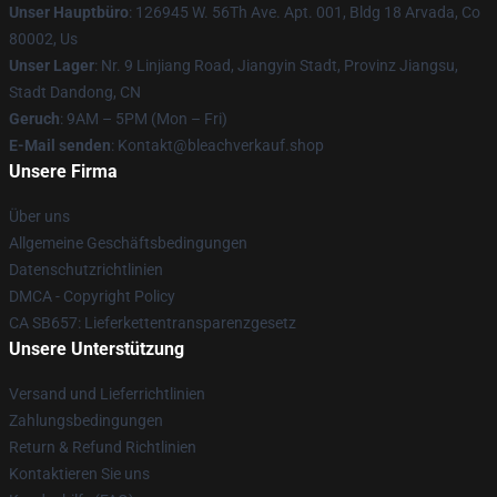
Unser Hauptbüro
: 126945 W. 56Th Ave. Apt. 001, Bldg 18 Arvada, Co
80002, Us
Unser Lager
: Nr. 9 Linjiang Road, Jiangyin Stadt, Provinz Jiangsu,
Stadt Dandong, CN
Geruch
: 9AM – 5PM (Mon – Fri)
E-Mail senden
: Kontakt@bleachverkauf.shop
Unsere Firma
Über uns
Allgemeine Geschäftsbedingungen
Datenschutzrichtlinien
DMCA - Copyright Policy
CA SB657: Lieferkettentransparenzgesetz
Unsere Unterstützung
Versand und Lieferrichtlinien
Zahlungsbedingungen
Return & Refund Richtlinien
Kontaktieren Sie uns