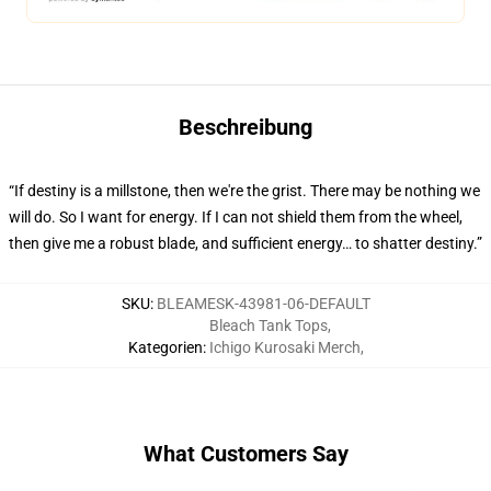
Beschreibung
“If destiny is a millstone, then we're the grist. There may be nothing we
will do. So I want for energy. If I can not shield them from the wheel,
then give me a robust blade, and sufficient energy… to shatter destiny.”
SKU
:
BLEAMESK-43981-06-DEFAULT
Bleach Tank Tops
,
Kategorien
:
Ichigo Kurosaki Merch
,
What Customers Say