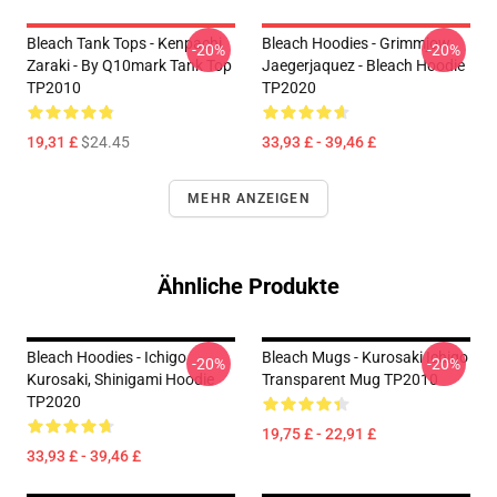
Bleach Tank Tops - Kenpachi
Bleach Hoodies - Grimmjow
-20%
-20%
Zaraki - By Q10mark Tank Top
Jaegerjaquez - Bleach Hoodie
TP2010
TP2020
19,31 £
$24.45
33,93 £ - 39,46 £
MEHR ANZEIGEN
Ähnliche Produkte
Bleach Hoodies - Ichigo
Bleach Mugs - Kurosaki Ichigo
-20%
-20%
Kurosaki, Shinigami Hoodie
Transparent Mug TP2010
TP2020
19,75 £ - 22,91 £
33,93 £ - 39,46 £