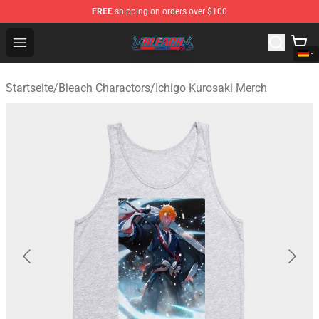
FREE
shipping on orders over $100
Bleach Store - Official Bleach Merchandise Shop
Open menu
Startseite
/
Bleach Charactors
/
Ichigo Kurosaki Merch