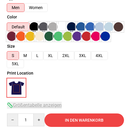
Men
Women
Color
Default
Size
S
M
L
XL
2XL
3XL
4XL
5XL
Print Location
Größentabelle anzeigen
Quantity
IN DEN WARENKORB