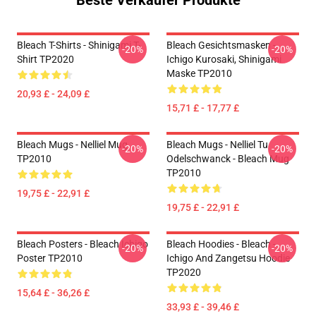
Beste Verkäufer Produkte
Bleach T-Shirts - Shinigami T-
Bleach Gesichtsmasken -
-20%
-20%
Shirt TP2020
Ichigo Kurosaki, Shinigami
Maske TP2010
20,93 £ - 24,09 £
15,71 £ - 17,77 £
Bleach Mugs - Nelliel Mug
Bleach Mugs - Nelliel Tu
-20%
-20%
TP2010
Odelschwanck - Bleach Mug
TP2010
19,75 £ - 22,91 £
19,75 £ - 22,91 £
Bleach Posters - Bleach Ichigo
Bleach Hoodies - Bleach -
-20%
-20%
Poster TP2010
Ichigo And Zangetsu Hoodie
TP2020
15,64 £ - 36,26 £
33,93 £ - 39,46 £