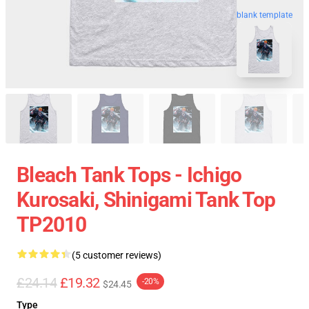
blank template
Bleach Tank Tops - Ichigo
Kurosaki, Shinigami Tank Top
TP2010
(5 customer reviews)
£24.14
£19.32
-20%
$24.45
Type