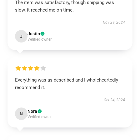
The item was satisfactory, though shipping was
slow, it reached me on time.
Nov 29, 2024
Justin
J
Verified owner
Everything was as described and I wholeheartedly
recommend it.
Oct 24, 2024
Nora
N
Verified owner