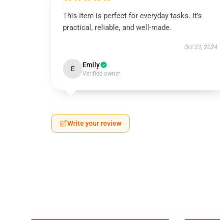
This item is perfect for everyday tasks. It’s
practical, reliable, and well-made.
Oct 23, 2024
Emily
E
Verified owner
Write your review