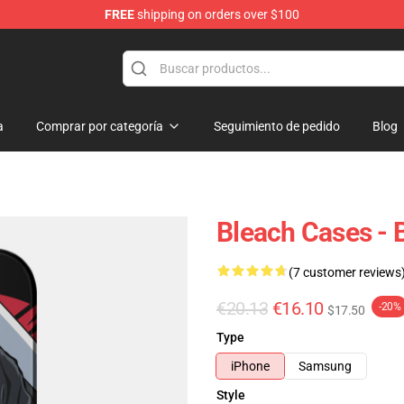
FREE
shipping on orders over $100
a
Comprar por categoría
Seguimiento de pedido
Blog
Bleach Cases - 
(7 customer reviews
€20.13
€16.10
-20%
$17.50
Type
iPhone
Samsung
Style