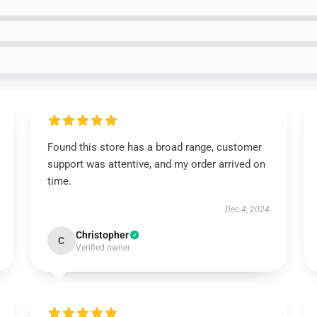
Found this store has a broad range, customer
support was attentive, and my order arrived on
time.
Dec 4, 2024
Christopher
C
Verified owner