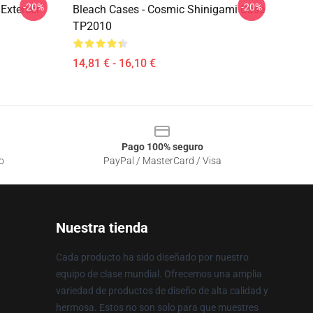
-20%
-20%
Extercer
Bleach Cases - Cosmic Shinigami Case
TP2010
14,81 € - 16,10 €
Pago 100% seguro
o
PayPal / MasterCard / Visa
Nuestra tienda
Cada producto ha sido diseñado por nuestro
equipo de clase mundial. Ofrecemos una amplia
variedad de productos de diseño de alta calidad y
hermosa. Estos no son solo para que muestres