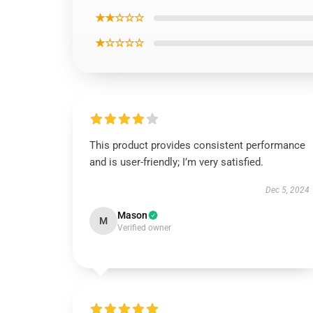
★★☆☆☆
★☆☆☆☆
This product provides consistent performance
and is user-friendly; I’m very satisfied.
Dec 5, 2024
Mason
M
Verified owner