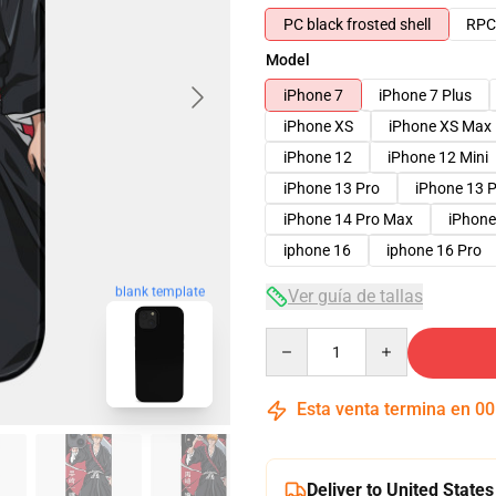
PC black frosted shell
RPC 
Model
iPhone 7
iPhone 7 Plus
iPhone XS
iPhone XS Max
iPhone 12
iPhone 12 Mini
iPhone 13 Pro
iPhone 13 
iPhone 14 Pro Max
iPhone
iphone 16
iphone 16 Pro
blank template
Ver guía de tallas
Quantity
Esta venta termina en
00
Deliver to United States