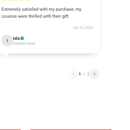
Extremely satisfied with my purchase; my
cousins were thrilled with their gift.
Oct 13, 2024
Isla
I
Verified owner
1
/
2