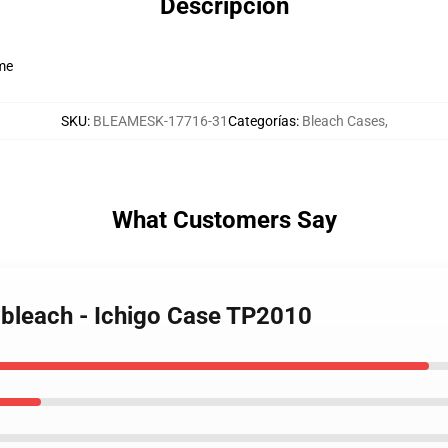
Descripción
ime
SKU
:
BLEAMESK-17716-31
Categorías
:
Bleach Cases
,
What Customers Say
 bleach - Ichigo Case TP2010