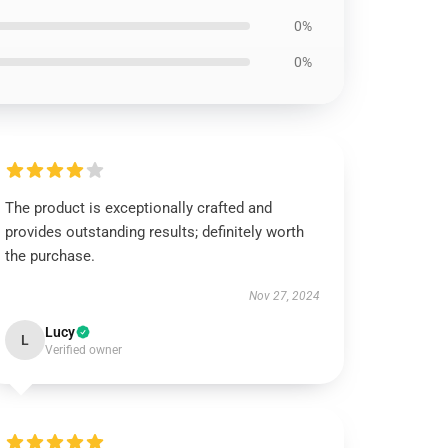
0%
0%
The product is exceptionally crafted and
provides outstanding results; definitely worth
the purchase.
Nov 27, 2024
Lucy
L
Verified owner