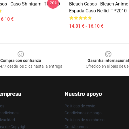
-20%
sos - Caso Shinigami TP2010
Bleach Casos - Bleach Anime 
Espada Caso Nelliel TP2010
16,10 €
14,81 € - 16,10 €
Compra con confianza
Garantía internacional
4/7 desde los clics hasta la entrega
Ofrecido en el país de us
 empresa
Nuestro apoyo
ros
Políticas de envío
ondiciones
Condiciones de pago
rivacidad
Políticas de reembolso
ica de Copyright
Contáctenos