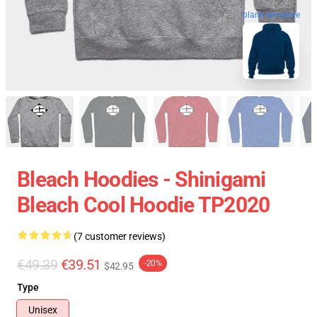
blank template
Bleach Hoodies - Shinigami
Bleach Cool Hoodie TP2020
(7 customer reviews)
€49.39
€39.51
-20%
$42.95
Type
Unisex