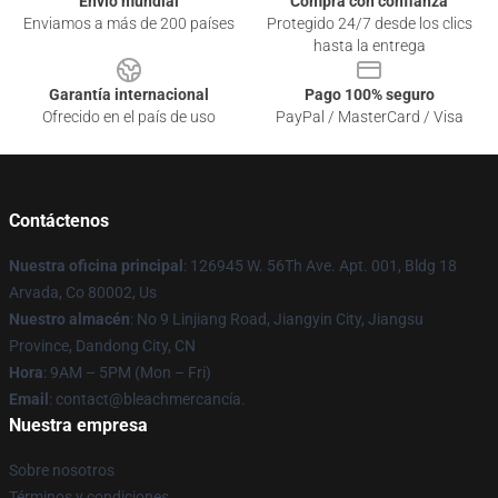
Envío mundial
Compra con confianza
Enviamos a más de 200 países
Protegido 24/7 desde los clics
hasta la entrega
Garantía internacional
Pago 100% seguro
Ofrecido en el país de uso
PayPal / MasterCard / Visa
Contáctenos
Nuestra oficina principal
: 126945 W. 56Th Ave. Apt. 001, Bldg 18
Arvada, Co 80002, Us
Nuestro almacén
: No 9 Linjiang Road, Jiangyin City, Jiangsu
Province, Dandong City, CN
Hora
: 9AM – 5PM (Mon – Fri)
Email
: contact@bleachmercancía.
Nuestra empresa
Sobre nosotros
Términos y condiciones