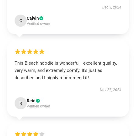
Dec 3, 2024
Calvin
C
Verified owner
This Bleach hoodie is wonderful—excellent quality,
very warm, and extremely comfy. It’s just as
described and I highly recommend it!
Nov 27, 2024
Reid
R
Verified owner