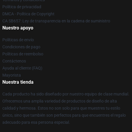
Política de privacidad
DMCA - Política de Copyright
CA SB657: Ley de transparencia en la cadena de suministro
Nuestro apoyo
Políticas de envío
Condiciones de pago
Políticas de reembolso
Contáctenos
Ayuda al cliente (FAQ)
Mayorista
Nuestra tienda
Cada producto ha sido diseñado por nuestro equipo de clase mundial.
Ofrecemos una amplia variedad de productos de diseño de alta
calidad y hermosa. Estos no son solo para que muestres tu estilo
único, sino que también son perfectos para que encuentres el regalo
adecuado para esa persona especial.