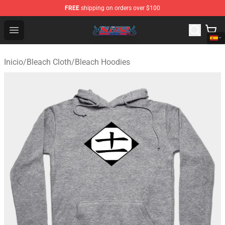
FREE
shipping on orders over $100
Bleach Store - Official Bleach Merchandise Shop
Open menu
Inicio
/
Bleach Cloth
/
Bleach Hoodies