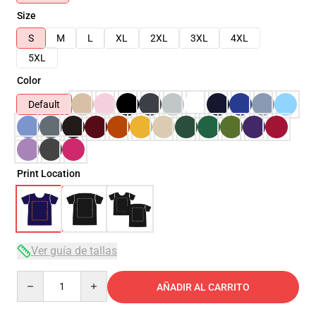
Size
S
M
L
XL
2XL
3XL
4XL
5XL
Color
Default
Print Location
Ver guía de tallas
Quantity
AÑADIR AL CARRITO