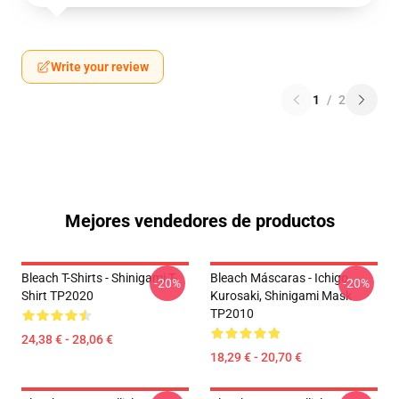
Write your review
1
/
2
Mejores vendedores de productos
Bleach T-Shirts - Shinigami T-
Bleach Máscaras - Ichigo
-20%
-20%
Shirt TP2020
Kurosaki, Shinigami Mask
TP2010
24,38 € - 28,06 €
18,29 € - 20,70 €