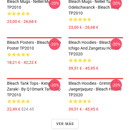
Bleach Mugs - Nelliel Mug
Bleach Mugs - Nelliel Tu
-20%
-20%
TP2010
Odelschwanck - Bleach Mug
TP2010
23,00 € - 26,68 €
23,00 € - 26,68 €
Bleach Posters - Bleach Ichigo
Bleach Hoodies - Bleach -
-20%
-20%
Poster TP2010
Ichigo And Zangetsu Hoodie
TP2020
18,21 € - 42,22 €
39,51 € - 45,95 €
Bleach Tank Tops - Kenpachi
Bleach Hoodies - Grimmjow
-20%
-20%
Zaraki - By Q10mark Tank Top
Jaegerjaquez - Bleach Hoodie
TP2010
TP2020
22,49 €
$24.45
39,51 € - 45,95 €
VER MÁS