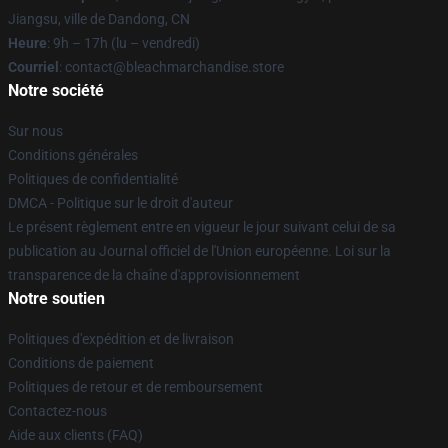
Jiangsu, ville de Dandong, CN
Heure
: 9h – 17h (lu – vendredi)
Courriel
: contact@bleachmarchandise.store
Notre société
Sur nous
Conditions générales
Politiques de confidentialité
DMCA - Politique sur le droit d'auteur
Le présent règlement entre en vigueur le jour suivant celui de sa
publication au Journal officiel de l'Union européenne. Loi sur la
transparence de la chaîne d'approvisionnement
Notre soutien
Politiques d'expédition et de livraison
Conditions de paiement
Politiques de retour et de remboursement
Contactez-nous
Aide aux clients (FAQ)