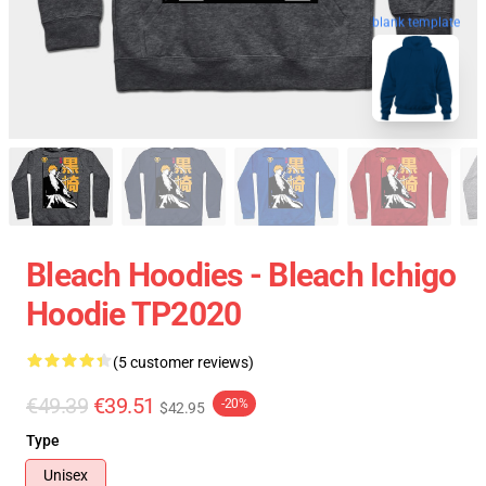
blank template
Bleach Hoodies - Bleach Ichigo
Hoodie TP2020
(5 customer reviews)
€49.39
€39.51
-20%
$42.95
Type
Unisex