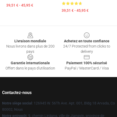
39,51 € - 45,95 €
39,51 € - 45,95 €
Footer
Livraison mondiale
Achetez en toute confiance
Nous livrons dans plus de 200
24/7 Protected from clicks to
pays
delivery
Garantie internationale
Paiement 100% sécurisé
Offert dans le pays d'utilisation
PayPal / MasterCard / Visa
Contactez-nous
Notre siège social
: 126945 W. 56Th Ave. Apt. 001, Bldg 18 Arvada, Co
80002, Nous
Notre entrepôt
: 9, chemin Linjiang, ville de Jiangyin, province de