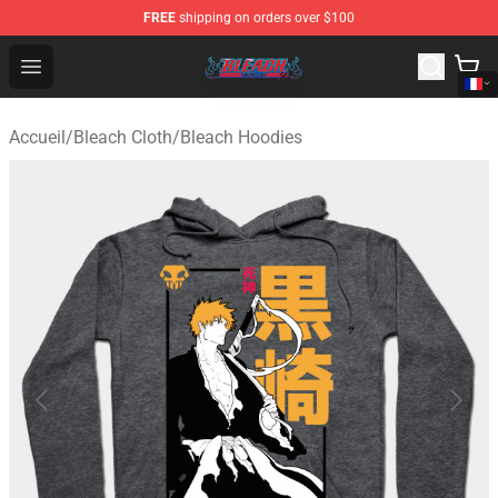
FREE
shipping on orders over $100
Bleach Store - Official Bleach Merchandise Shop
Open menu
Accueil
/
Bleach Cloth
/
Bleach Hoodies