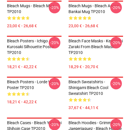
Bleach Mugs - Bleach Mug
Bleach Mugs - Bleach Anime,
-20%
-20%
TP2010
Bankai Mug TP2010
23,00 € - 26,68 €
23,00 € - 26,68 €
Bleach Posters - Ichigo
Bleach Face Masks - Kenpachi
-20%
-20%
Kurosaki Silhouette Poster
Zaraki From Bleach Mask
TP2010
TP2010
18,21 € - 42,22 €
18,29 € - 20,70 €
Bleach Posters - Lorde Vasto
Bleach Sweatshirts -
-20%
-20%
Poster TP2010
Shinigami Bleach Cool
Sweatshirt TP2010
18,21 € - 42,22 €
37,67 € - 44,11 €
Bleach Cases - Bleach Yoruichi
Bleach Hoodies - Grimmjow
-20%
-20%
Shihoin Case TP2010
Jaegerjaquez - Bleach Hoodie