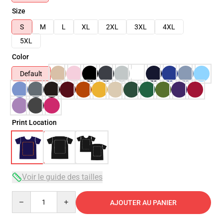
Size
S
M
L
XL
2XL
3XL
4XL
5XL
Color
Default
Print Location
Voir le guide des tailles
Quantity
AJOUTER AU PANIER