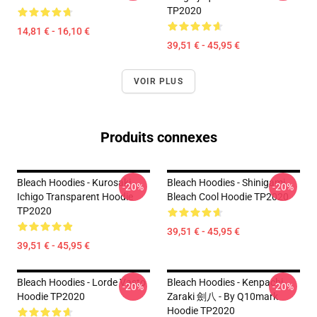
TP2020
14,81 € - 16,10 €
39,51 € - 45,95 €
VOIR PLUS
Produits connexes
Bleach Hoodies - Kurosaki
Bleach Hoodies - Shinigami
-20%
-20%
Ichigo Transparent Hoodie
Bleach Cool Hoodie TP2020
TP2020
39,51 € - 45,95 €
39,51 € - 45,95 €
Bleach Hoodies - Lorde Vasto
Bleach Hoodies - Kenpachi
-20%
-20%
Hoodie TP2020
Zaraki 劍八 - By Q10mark
Hoodie TP2020