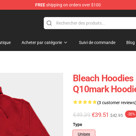
FREE
shipping on orders over $100
tique
Acheter par catégorie
Suivi de commande
Blog
Bleach Hoodies 
Q10mark Hoodi
(3 customer reviews
€49.39
€39.51
-20%
$42.95
Type
Unisex