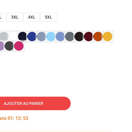
L
3XL
4XL
5XL
AJOUTER AU PANIER
dans
01
:
12
:
52