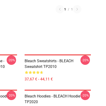
1
/
1
-20%
-20%
e -
Bleach Sweatshirts - BLEACH
010
Sweatshirt TP2010
37,67 € - 44,11 €
-20%
-20%
Hoodie
Bleach Hoodies - BLEACH Hoodie
TP2020