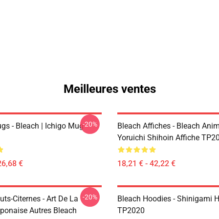
Meilleures ventes
-20%
gs - Bleach | Ichigo Mug
Bleach Affiches - Bleach Anim
Yoruichi Shihoin Affiche TP2
26,68 €
18,21 € - 42,22 €
-20%
ts-Citernes - Art De La
Bleach Hoodies - Shinigami 
aponaise Autres Bleach
TP2020