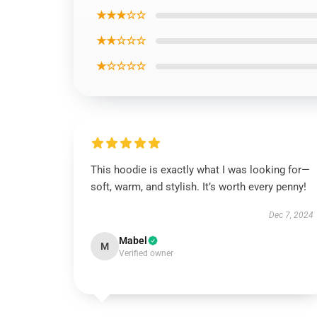
★★★☆☆
★★☆☆☆
★☆☆☆☆
This hoodie is exactly what I was looking for—
soft, warm, and stylish. It’s worth every penny!
Dec 7, 2024
Mabel
M
Verified owner