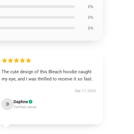
0%
0%
0%
The cute design of this Bleach hoodie caught
my eye, and I was thrilled to receive it so fast.
Sep 17, 2024
Daphne
D
Verified owner