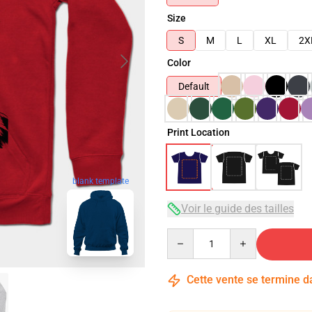
Size
S
M
L
XL
2X
Color
Default
Print Location
blank template
Voir le guide des tailles
Quantity
Cette vente se termine 