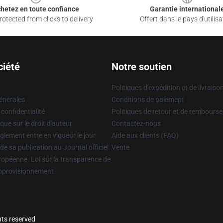
hetez en toute confiance
Garantie international
otected from clicks to delivery
Offert dans le pays d'utilisa
ciété
Notre soutien
Politiques d'expédition et de livraiso
énérales
Conditions de paiement
 confidentialité
Politiques de retour et de rembours
que sur le droit d'auteur
Contactez-nous
glement entre en vigueur le jour
Aide aux clients (FAQ)
 de sa publication au Journal officiel
Vente
uropéenne. Loi sur la transparence de
approvisionnement
hts reserved