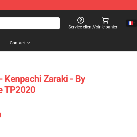
Service client
Voir le panier
Contact
- Kenpachi Zaraki - By
e TP2020
)