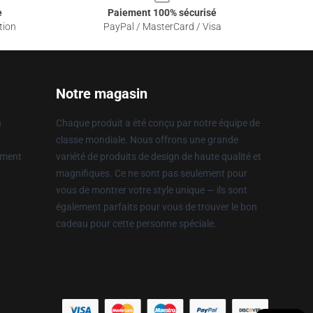
e
Paiement 100% sécurisé
tion
PayPal / MasterCard / Visa
Notre magasin
n
Chaque produit a été conçu par notre équipe de
classe mondiale. Nous offrons une grande
ement
variété de produits de design de haute qualité et
magnifiques. Ce ne sont pas seulement pour
vous de montrer votre style unique — ils sont
également parfaits pour vous de trouver le bon
cadeau pour cette personne spéciale.