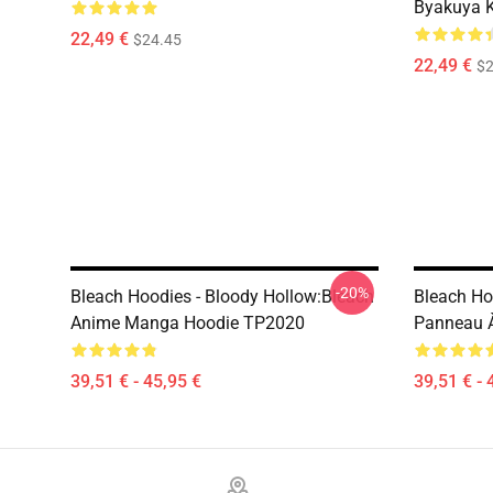
Byakuya K
22,49 €
$24.45
22,49 €
$2
-20%
Bleach Hoodies - Bloody Hollow:Bleach
Bleach Ho
Anime Manga Hoodie TP2020
Panneau 
39,51 € - 45,95 €
39,51 € - 
Footer