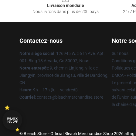
Livraison mondiale
Ac
Nous livrons dans plus de 200 pays
24/7 Pr
Contactez-nous
Notre so
Notre siège social
: 126945 W. 56Th Ave. Apt.
Sur nous
001, Bldg 18 Arvada, Co 80002, Nous
Conditions g
Notre entrepôt
: 9, chemin Linjiang, ville de
Politiques de
Jiangyin, province de Jiangsu, ville de Dandong,
DMCA - Politi
CN
Le présent rè
Heure
: 9h – 17h (lu – vendredi)
suivant celui
Courriel
: contact@bleachmarchandise.store
de l'Union e
la chaîne d'
UNLOCK
10% OFF
© Bleach Store - Official Bleach Merchandise Shop 2026 all rig