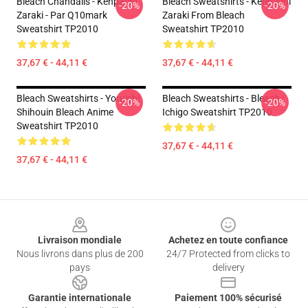
Bleach Chandails - Kenpachi
Bleach Sweatshirts - Kenpachi
-20%
-20%
Zaraki - Par Q10mark
Zaraki From Bleach
Sweatshirt TP2010
Sweatshirt TP2010
37,67 € - 44,11 €
37,67 € - 44,11 €
Bleach Sweatshirts - Yoruichi
Bleach Sweatshirts - Bleach |
-20%
-20%
Shihouin Bleach Anime
Ichigo Sweatshirt TP2010
Sweatshirt TP2010
37,67 € - 44,11 €
37,67 € - 44,11 €
Footer
Livraison mondiale
Achetez en toute confiance
Nous livrons dans plus de 200
24/7 Protected from clicks to
pays
delivery
Garantie internationale
Paiement 100% sécurisé