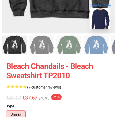
blank template
Bleach Chandails - Bleach
Sweatshirt TP2010
(7 customer reviews)
€47.09
€37.67
-20%
$40.95
Type
Unisex