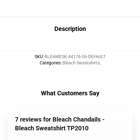
Description
SKU
:
BLEAMESK-44176-06-DEFAULT
Catégories
:
Bleach Sweatshirts
,
What Customers Say
7 reviews for Bleach Chandails -
Bleach Sweatshirt TP2010