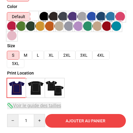
Color
Default
Size
S
M
L
XL
2XL
3XL
4XL
5XL
Print Location
Voir le guide des tailles
Quantity
AJOUTER AU PANIER