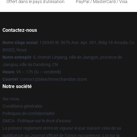
Offert dans le pays d'utilisation
PayPal / MasterCard / Visa
Contactez-nous
Notre siège social
: 126945 W. 56Th Ave. Apt. 001, Bldg 18 Arvada, Co
80002, Nous
Notre entrepôt
: 9, chemin Linjiang, ville de Jiangyin, province de
Jiangsu, ville de Dandong, CN
Heure
: 9h – 17h (lu – vendredi)
Courriel
: contact@bleachmarchandise.store
Notre société
Sur nous
Conditions générales
Politiques de confidentialité
DMCA - Politique sur le droit d'auteur
Le présent règlement entre en vigueur le jour suivant celui de sa
publication au Journal officiel de l'Union européenne. Loi sur la