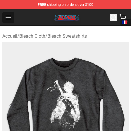
FREE
shipping on orders over $100
Bleach Store - Official Bleach Merchandise Shop
Open menu
Accueil
/
Bleach Cloth
/
Bleach Sweatshirts