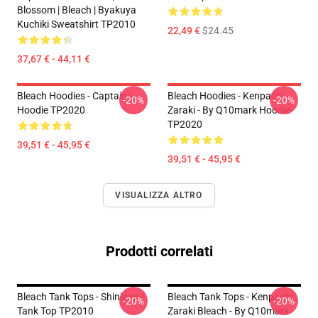
Blossom | Bleach | Byakuya
Kuchiki Sweatshirt TP2010
22,49 €
$24.45
37,67 € - 44,11 €
Bleach Hoodies - Captains
Bleach Hoodies - Kenpachi
-20%
-20%
Hoodie TP2020
Zaraki - By Q10mark Hoodie
TP2020
39,51 € - 45,95 €
39,51 € - 45,95 €
VISUALIZZA ALTRO
Prodotti correlati
Bleach Tank Tops - Shinigami
Bleach Tank Tops - Kenpachi
-20%
-20%
Tank Top TP2010
Zaraki Bleach - By Q10mark