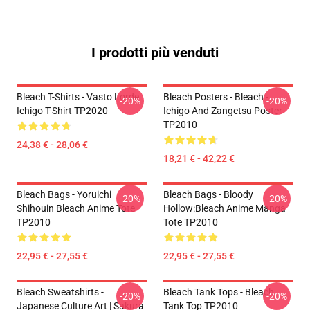
I prodotti più venduti
Bleach T-Shirts - Vasto Lorde
Bleach Posters - Bleach -
-20%
-20%
Ichigo T-Shirt TP2020
Ichigo And Zangetsu Poster
TP2010
24,38 € - 28,06 €
18,21 € - 42,22 €
Bleach Bags - Yoruichi
Bleach Bags - Bloody
-20%
-20%
Shihouin Bleach Anime Tote
Hollow:Bleach Anime Manga
TP2010
Tote TP2010
22,95 € - 27,55 €
22,95 € - 27,55 €
Bleach Sweatshirts -
Bleach Tank Tops - Bleach
-20%
-20%
Japanese Culture Art | Sakura
Tank Top TP2010