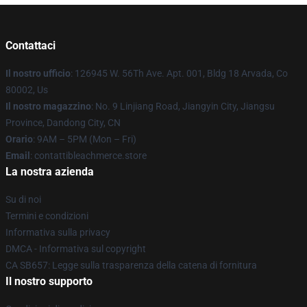
Contattaci
Il nostro ufficio
: 126945 W. 56Th Ave. Apt. 001, Bldg 18 Arvada, Co
80002, Us
Il nostro magazzino
: No. 9 Linjiang Road, Jiangyin City, Jiangsu
Province, Dandong City, CN
Orario
: 9AM – 5PM (Mon – Fri)
Email
: contattibleachmerce.store
La nostra azienda
Su di noi
Termini e condizioni
Informativa sulla privacy
DMCA - Informativa sul copyright
CA SB657: Legge sulla trasparenza della catena di fornitura
Il nostro supporto