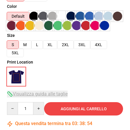
Color
Default
Size
S
M
L
XL
2XL
3XL
4XL
5XL
Print Location
Visualizza guida alle taglie
Quantity
AGGIUNGI AL CARRELLO
Questa vendita termina tra
03
:
38
:
53