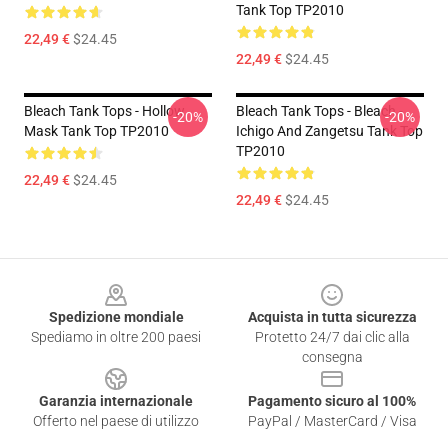
Tank Top TP2010
22,49 €
$24.45
22,49 €
$24.45
Bleach Tank Tops - Hollow
Bleach Tank Tops - Bleach -
-20%
-20%
Mask Tank Top TP2010
Ichigo And Zangetsu Tank Top
TP2010
22,49 €
$24.45
22,49 €
$24.45
Footer
Spedizione mondiale
Acquista in tutta sicurezza
Spediamo in oltre 200 paesi
Protetto 24/7 dai clic alla
consegna
Garanzia internazionale
Pagamento sicuro al 100%
Offerto nel paese di utilizzo
PayPal / MasterCard / Visa