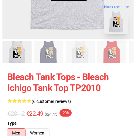
blank template
Bleach Tank Tops - Bleach
Ichigo Tank Top TP2010
(6 customer reviews)
€28.12
€22.49
-20%
$24.45
Type
Men
Women