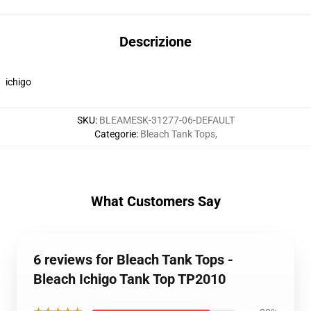
Descrizione
ichigo
SKU
:
BLEAMESK-31277-06-DEFAULT
Categorie
:
Bleach Tank Tops
,
What Customers Say
6 reviews for Bleach Tank Tops -
Bleach Ichigo Tank Top TP2010