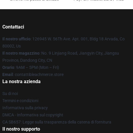
Contattaci
Il nostro ufficio
: 126945 W. 56Th Ave. Apt. 001, Bldg 18 Arvada, Co
80002, Us
Il nostro magazzino
: No. 9 Linjiang Road, Jiangyin City, Jiangsu
Province, Dandong City, CN
Orario
: 9AM – 5PM (Mon – Fri)
Email
: contattibleachmerce.store
La nostra azienda
Su di noi
Termini e condizioni
Informativa sulla privacy
DMCA - Informativa sul copyright
CA SB657: Legge sulla trasparenza della catena di fornitura
Il nostro supporto