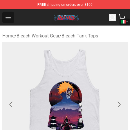
FREE
shipping on orders over $100
Bleach Store - Official Bleach Merchandise Shop
Open menu
Home
/
Bleach Workout Gear
/
Bleach Tank Tops