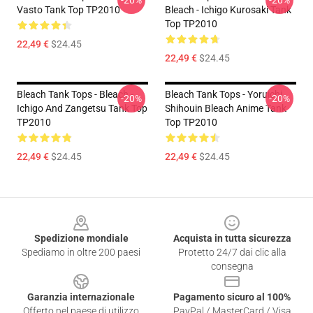
-20%
-20%
Vasto Tank Top TP2010
Bleach - Ichigo Kurosaki Tank
Top TP2010
22,49 €
$24.45
22,49 €
$24.45
Bleach Tank Tops - Bleach -
Bleach Tank Tops - Yoruichi
-20%
-20%
Ichigo And Zangetsu Tank Top
Shihouin Bleach Anime Tank
TP2010
Top TP2010
22,49 €
$24.45
22,49 €
$24.45
Footer
Spedizione mondiale
Acquista in tutta sicurezza
Spediamo in oltre 200 paesi
Protetto 24/7 dai clic alla
consegna
Garanzia internazionale
Pagamento sicuro al 100%
Offerto nel paese di utilizzo
PayPal / MasterCard / Visa