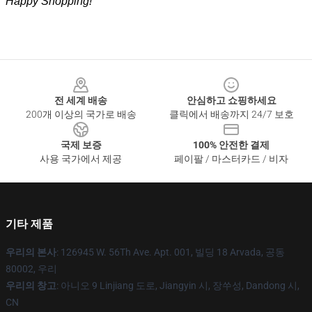
Happy Shopping!
Footer
전 세계 배송
안심하고 쇼핑하세요
200개 이상의 국가로 배송
클릭에서 배송까지 24/7 보호
국제 보증
100% 안전한 결제
사용 국가에서 제공
페이팔 / 마스터카드 / 비자
기타 제품
우리의 본사
: 126945 W. 56Th Ave. Apt. 001, 빌딩 18 Arvada, 공동
80002, 우리
우리의 창고
: 아니오 9 Linjiang 도로, Jiangyin 시, 장쑤성, Dandong 시,
CN