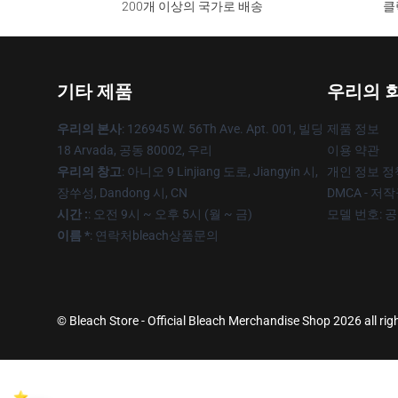
200개 이상의 국가로 배송
클
기타 제품
우리의 
우리의 본사
: 126945 W. 56Th Ave. Apt. 001, 빌딩
제품 정보
18 Arvada, 공동 80002, 우리
이용 약관
우리의 창고
: 아니오 9 Linjiang 도로, Jiangyin 시,
개인 정보 정
장쑤성, Dandong 시, CN
DMCA - 저
시간 :
: 오전 9시 ~ 오후 5시 (월 ~ 금)
모델 번호: 
이름 *
: 연락처bleach상품문의
© Bleach Store - Official Bleach Merchandise Shop 2026 all rig