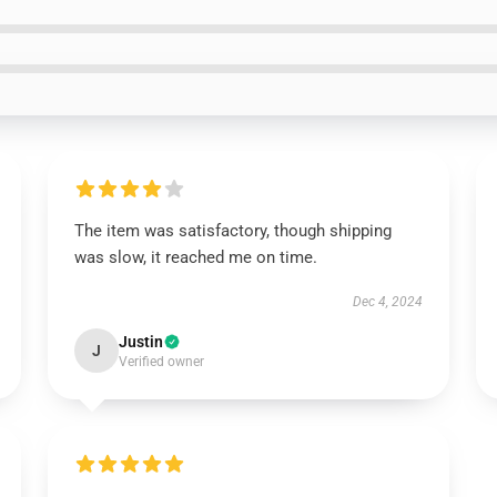
The item was satisfactory, though shipping
was slow, it reached me on time.
Dec 4, 2024
Justin
J
Verified owner