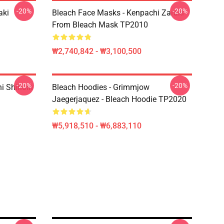
-20%
-20%
aki
Bleach Face Masks - Kenpachi Zaraki
From Bleach Mask TP2010
₩2,740,842 - ₩3,100,500
-20%
-20%
hi Shihoin
Bleach Hoodies - Grimmjow
Jaegerjaquez - Bleach Hoodie TP2020
₩5,918,510 - ₩6,883,110