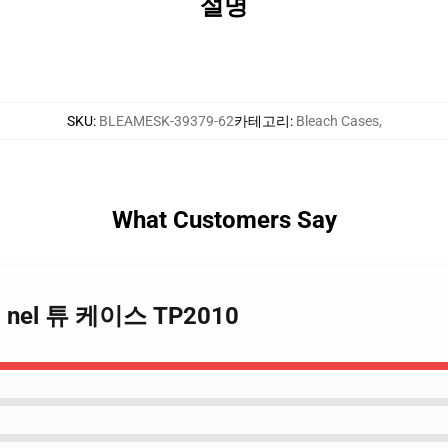
설명
SKU
:
BLEAMESK-39379-62
카테고리
:
Bleach Cases
,
What Customers Say
 - nel 튜 케이스 TP2010