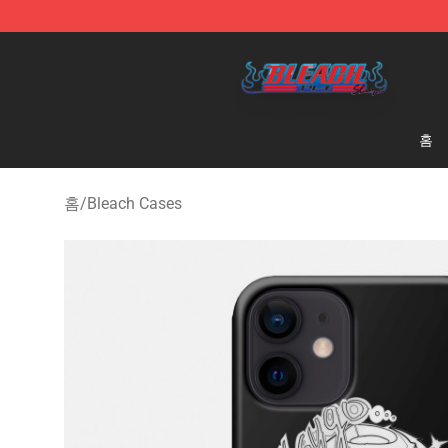
Bleach Store - Official Bleach Merchandise Shop
홈
홈
/
Bleach Cases