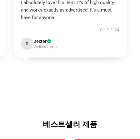
I absolutely love this item. It’s of high quality
and works exactly as advertised. It’s a must-
have for anyone.
Oct 8, 2024
Dexter
D
Verified owner
베스트셀러 제품