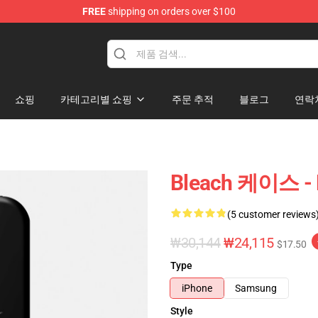
FREE
shipping on orders over $100
쇼핑
카테고리별 쇼핑
주문 추적
블로그
연락
Bleach 케이스 -
(5 customer reviews
₩30,144
₩24,115
$17.50
Type
iPhone
Samsung
Style