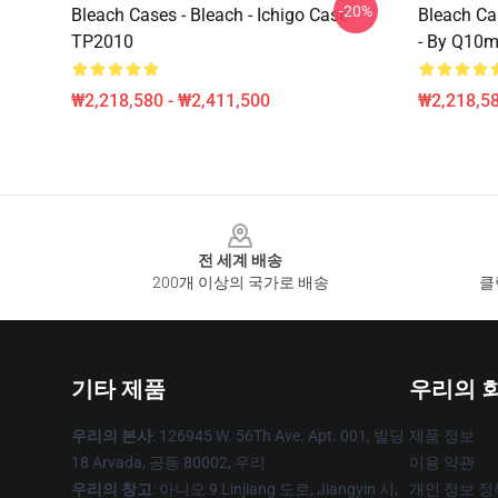
-20%
Bleach Cases - Bleach - Ichigo Case
Bleach Ca
TP2010
- By Q10
₩2,218,580 - ₩2,411,500
₩2,218,58
Footer
전 세계 배송
200개 이상의 국가로 배송
클
기타 제품
우리의 
우리의 본사
: 126945 W. 56Th Ave. Apt. 001, 빌딩
제품 정보
18 Arvada, 공동 80002, 우리
이용 약관
우리의 창고
: 아니오 9 Linjiang 도로, Jiangyin 시,
개인 정보 정