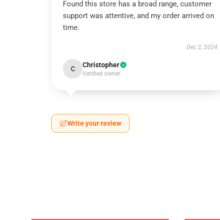
Found this store has a broad range, customer
support was attentive, and my order arrived on
time.
Dec 2, 2024
Christopher
C
Verified owner
Write your review