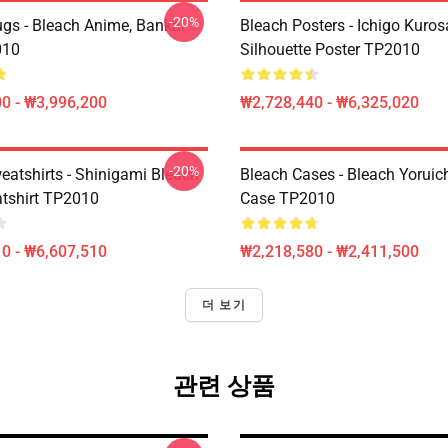
-20%
gs - Bleach Anime, Bankai
Bleach Posters - Ichigo Kuros
010
Silhouette Poster TP2010
0 - ₩3,996,200
₩2,728,440 - ₩6,325,020
-20%
eatshirts - Shinigami Bleach
Bleach Cases - Bleach Yoruic
tshirt TP2010
Case TP2010
0 - ₩6,607,510
₩2,218,580 - ₩2,411,500
더 보기
관련 상품