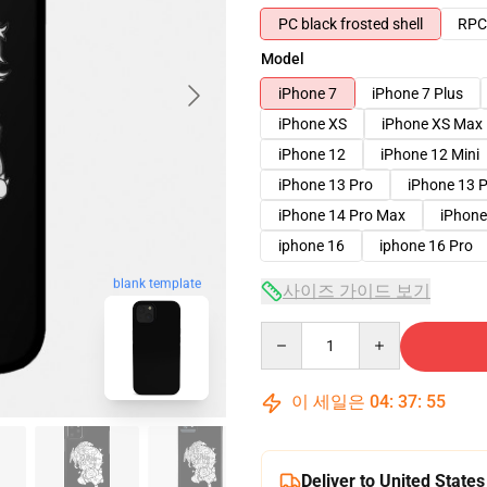
PC black frosted shell
RPC 
Model
iPhone 7
iPhone 7 Plus
iPhone XS
iPhone XS Max
iPhone 12
iPhone 12 Mini
iPhone 13 Pro
iPhone 13 
iPhone 14 Pro Max
iPhone
iphone 16
iphone 16 Pro
blank template
사이즈 가이드 보기
Quantity
이 세일은
04
:
37
:
54
Deliver to United States