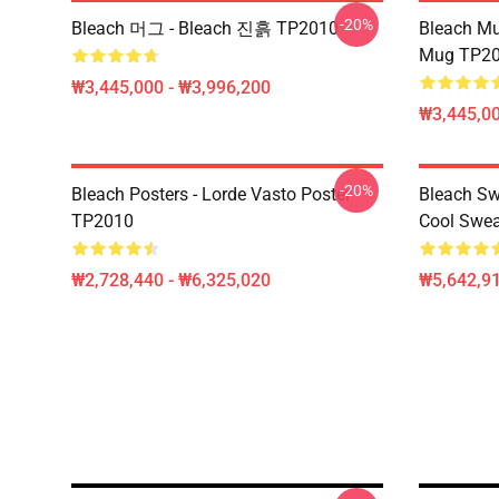
-20%
Bleach 머그 - Bleach 진흙 TP2010
Bleach Mu
Mug TP2
₩3,445,000 - ₩3,996,200
₩3,445,00
-20%
Bleach Posters - Lorde Vasto Poster
Bleach Sw
TP2010
Cool Swea
₩2,728,440 - ₩6,325,020
₩5,642,91