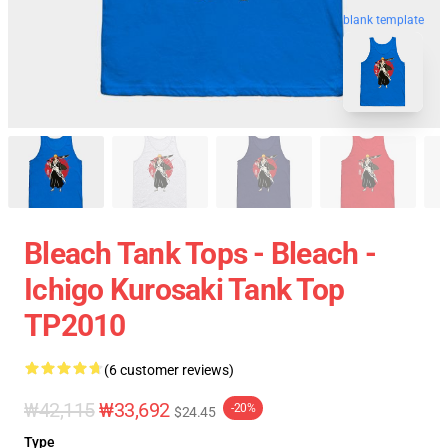
blank template
Bleach Tank Tops - Bleach -
Ichigo Kurosaki Tank Top
TP2010
(6 customer reviews)
₩42,115
₩33,692
-20%
$24.45
Type