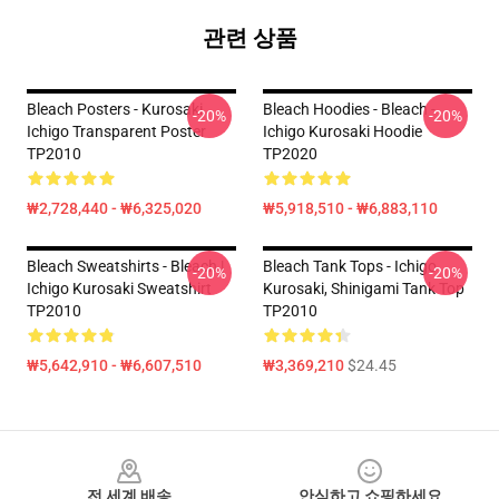
관련 상품
Bleach Posters - Kurosaki
Bleach Hoodies - Bleach -
-20%
-20%
Ichigo Transparent Poster
Ichigo Kurosaki Hoodie
TP2010
TP2020
₩2,728,440 - ₩6,325,020
₩5,918,510 - ₩6,883,110
Bleach Sweatshirts - Bleach |
Bleach Tank Tops - Ichigo
-20%
-20%
Ichigo Kurosaki Sweatshirt
Kurosaki, Shinigami Tank Top
TP2010
TP2010
₩5,642,910 - ₩6,607,510
₩3,369,210
$24.45
Footer
전 세계 배송
안심하고 쇼핑하세요