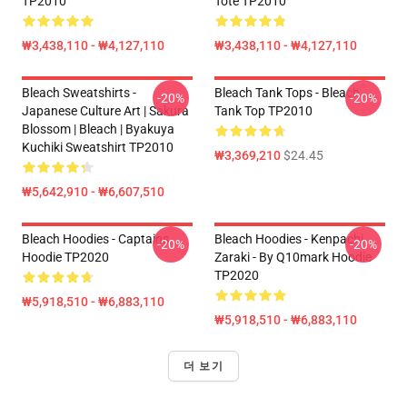
TP2010
Tote TP2010
₩3,438,110 - ₩4,127,110
₩3,438,110 - ₩4,127,110
Bleach Sweatshirts -
Bleach Tank Tops - Bleach
-20%
-20%
Japanese Culture Art | Sakura
Tank Top TP2010
Blossom | Bleach | Byakuya
Kuchiki Sweatshirt TP2010
₩3,369,210
$24.45
₩5,642,910 - ₩6,607,510
Bleach Hoodies - Captains
Bleach Hoodies - Kenpachi
-20%
-20%
Hoodie TP2020
Zaraki - By Q10mark Hoodie
TP2020
₩5,918,510 - ₩6,883,110
₩5,918,510 - ₩6,883,110
더 보기