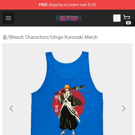
FREE
shipping on orders over $100
Bleach Store - Official Bleach Merchandise Shop
Open menu
홈
/
Bleach Charactors
/
Ichigo Kurosaki Merch