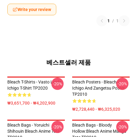
Write your review
1
/
1
베스트셀러 제품
Bleach T-Shirts - Vasto Lorde
Bleach Posters - Bleach -
-20%
-20%
Ichigo T-Shirt TP2020
Ichigo And Zangetsu Poster
TP2010
₩3,651,700 - ₩4,202,900
₩2,728,440 - ₩6,325,020
Bleach Bags - Yoruichi
Bleach Bags - Bloody
-20%
-20%
Shihouin Bleach Anime Tote
Hollow:Bleach Anime Manga