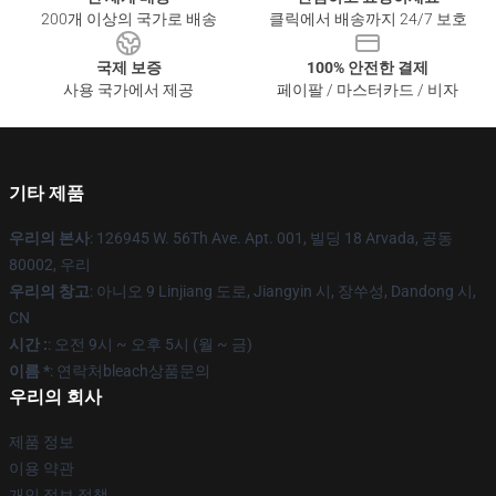
200개 이상의 국가로 배송
클릭에서 배송까지 24/7 보호
국제 보증
100% 안전한 결제
사용 국가에서 제공
페이팔 / 마스터카드 / 비자
기타 제품
우리의 본사
: 126945 W. 56Th Ave. Apt. 001, 빌딩 18 Arvada, 공동
80002, 우리
우리의 창고
: 아니오 9 Linjiang 도로, Jiangyin 시, 장쑤성, Dandong 시,
CN
시간 :
: 오전 9시 ~ 오후 5시 (월 ~ 금)
이름 *
: 연락처bleach상품문의
우리의 회사
제품 정보
이용 약관
개인 정보 정책