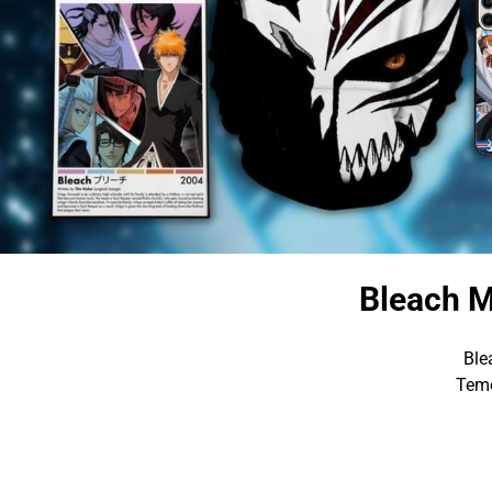
Bleach M
Ble
Temo