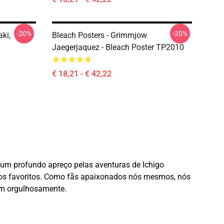
-20%
-20%
aki,
Bleach Posters - Grimmjow
Jaegerjaquez - Bleach Poster TP2010
€ 18,21 - € 42,22
m um profundo apreço pelas aventuras de Ichigo
tos favoritos. Como fãs apaixonados nós mesmos, nós
om orgulhosamente.