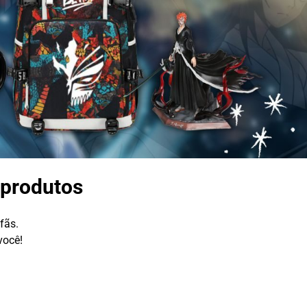
 produtos
fãs.
você!