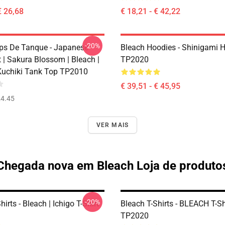
€ 26,68
€ 18,21 - € 42,22
-20%
ps De Tanque - Japanese
Bleach Hoodies - Shinigami 
t | Sakura Blossom | Bleach |
TP2020
uchiki Tank Top TP2010
€ 39,51 - € 45,95
4.45
VER MAIS
Chegada nova em Bleach Loja de produto
-20%
hirts - Bleach | Ichigo T-Shirt
Bleach T-Shirts - BLEACH T-Sh
TP2020