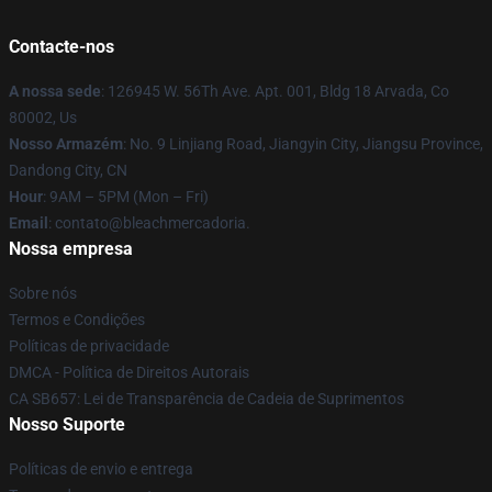
Contacte-nos
A nossa sede
: 126945 W. 56Th Ave. Apt. 001, Bldg 18 Arvada, Co
80002, Us
Nosso Armazém
: No. 9 Linjiang Road, Jiangyin City, Jiangsu Province,
Dandong City, CN
Hour
: 9AM – 5PM (Mon – Fri)
Email
: contato@bleachmercadoria.
Nossa empresa
Sobre nós
Termos e Condições
Políticas de privacidade
DMCA - Política de Direitos Autorais
CA SB657: Lei de Transparência de Cadeia de Suprimentos
Nosso Suporte
Políticas de envio e entrega