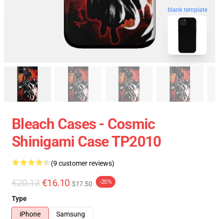
blank template
Bleach Cases - Cosmic
Shinigami Case TP2010
(9 customer reviews)
€20.13
€16.10
-20%
$17.50
Type
iPhone
Samsung