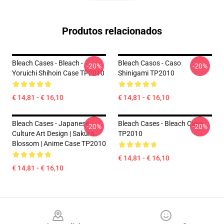
Produtos relacionados
Bleach Cases - Bleach -
Bleach Casos - Caso
-20%
-20%
Yoruichi Shihoin Case TP2010
Shinigami TP2010
€ 14,81 - € 16,10
€ 14,81 - € 16,10
Bleach Cases - Japanese
Bleach Cases - Bleach Case
-20%
-20%
Culture Art Design | Sakura
TP2010
Blossom | Anime Case TP2010
€ 14,81 - € 16,10
€ 14,81 - € 16,10
Footer