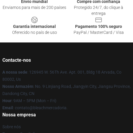
Envio mundial
Compre com confiança
Enviamos para mais de 200 países
Protegido 24/7, do clique à
entrega
Garantia internacional
Pagamento 100% seguro
Oferecido no país de uso
PayPal / MasterCard / Visa
Contacte-nos
A nossa sede
: 126945 W. 56Th Ave. Apt. 001, Bldg 18 Arvada, Co
80002, Us
Nosso Armazém
: No. 9 Linjiang Road, Jiangyin City, Jiangsu Province,
Dandong City, CN
Hour
: 9AM – 5PM (Mon – Fri)
Email
: contato@bleachmercadoria.
Nossa empresa
Sobre nós