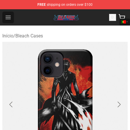
FREE
shipping on orders over $100
Bleach Store - Official Bleach Merchandise Shop
Open menu
Início
/
Bleach Cases