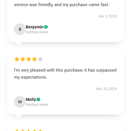
service was friendly, and my purchase came fast.
Dec 5, 2024
Benjamin
B
Verified owner
I’m very pleased with this purchase; it has surpassed
my expectations.
Nov 30, 2024
Molly
M
Verified owner