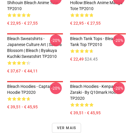
Shihouin Bleach Anime Tote
Hollow:Bleach Anime Manga
TP2010
Tote TP2010
€ 22,95 - € 27,55
€ 22,95 - € 27,55
Bleach Sweatshirts -
Bleach Tank Tops - Bleach
-20%
-20%
Japanese Culture Art | Sakura
Tank Top TP2010
Blossom | Bleach | Byakuya
Kuchiki Sweatshirt TP2010
€ 22,49
$24.45
€ 37,67 - € 44,11
Bleach Hoodies - Captains
Bleach Hoodies - Kenpachi
-20%
-20%
Hoodie TP2020
Zaraki - By Q10mark Hoodie
TP2020
€ 39,51 - € 45,95
€ 39,51 - € 45,95
VER MAIS