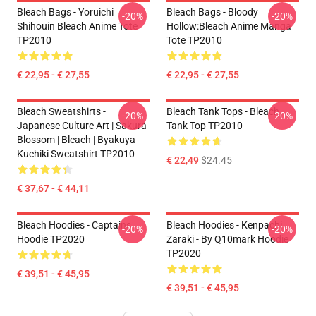
Bleach Bags - Yoruichi
Bleach Bags - Bloody
-20%
-20%
Shihouin Bleach Anime Tote
Hollow:Bleach Anime Manga
TP2010
Tote TP2010
€ 22,95 - € 27,55
€ 22,95 - € 27,55
Bleach Sweatshirts -
Bleach Tank Tops - Bleach
-20%
-20%
Japanese Culture Art | Sakura
Tank Top TP2010
Blossom | Bleach | Byakuya
Kuchiki Sweatshirt TP2010
€ 22,49
$24.45
€ 37,67 - € 44,11
Bleach Hoodies - Captains
Bleach Hoodies - Kenpachi
-20%
-20%
Hoodie TP2020
Zaraki - By Q10mark Hoodie
TP2020
€ 39,51 - € 45,95
€ 39,51 - € 45,95