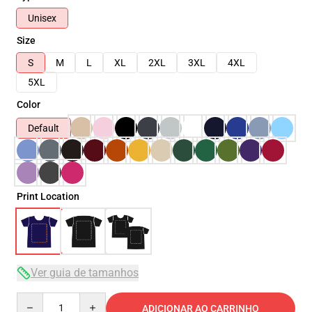
Unisex
Size
S
M
L
XL
2XL
3XL
4XL
5XL
Color
Default
Print Location
Ver guia de tamanhos
Quantity
ADICIONAR AO CARRINHO