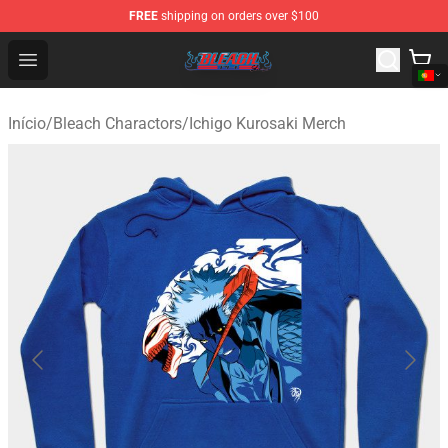
FREE
shipping on orders over $100
Bleach Store - Official Bleach Merchandise Shop
Open menu
Início
/
Bleach Charactors
/
Ichigo Kurosaki Merch