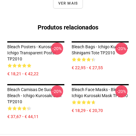
VER MAIS
Produtos relacionados
Bleach Posters - Kurosaki
Bleach Bags - Ichigo Kurosaki,
-20%
-20%
Ichigo Transparent Poster
Shinigami Tote TP2010
TP2010
€ 22,95 - € 27,55
€ 18,21 - € 42,22
Bleach Camisas De Suor
Bleach Face Masks - Bleach |
-20%
-20%
Bleach - Ichigo Kurosaki Suor
Ichigo Kurosaki Mask TP2010
TP2010
€ 18,29 - € 20,70
€ 37,67 - € 44,11