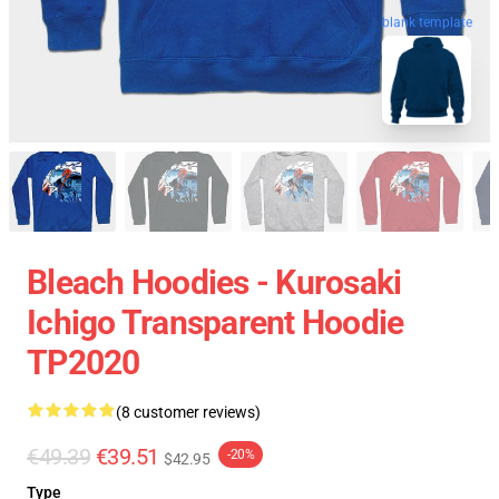
blank template
Bleach Hoodies - Kurosaki
Ichigo Transparent Hoodie
TP2020
(8 customer reviews)
€49.39
€39.51
-20%
$42.95
Type