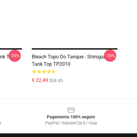
-20%
-20%
ank Top
Bleach Topo Do Tanque - Shinigami
Tank Top TP2010
€ 22,49
$24.45
Pagamento 100% seguro
o
PayPal / MasterCard / Visa