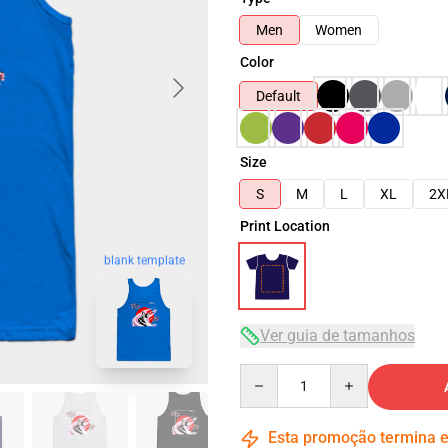
Men
Women
Color
Default
Size
S
M
L
XL
2X
Print Location
blank template
Ver guia de tamanhos
Quantity
Esta promoção termina