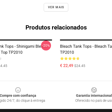
VER MAIS
Produtos relacionados
-20%
nk Tops - Shinigami Bleach
Bleach Tank Tops - Bleach T
k Top TP2010
TP2010
€ 22,49
4.45
$24.45
Compre com confiança
Garantia internacional
gido 24/7, do clique à entrega
Oferecido no país de us