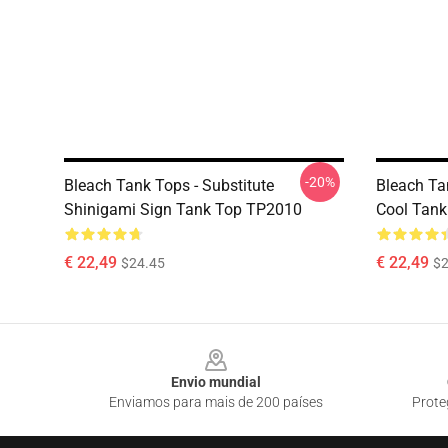
-20%
Bleach Tank Tops - Substitute
Bleach Ta
Shinigami Sign Tank Top TP2010
Cool Tan
€ 22,49
€ 22,49
$24.45
$2
Footer
Envio mundial
Enviamos para mais de 200 países
Prote