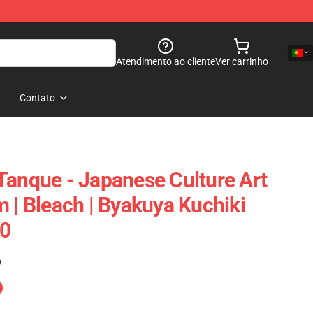
Atendimento ao cliente
Ver carrinho
Contato
Tanque - Japanese Culture Art
 | Bleach | Byakuya Kuchiki
0
)