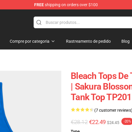
FREE
shipping on orders over $100
Compre por categoria
Rastreamento de pedido
Blog
Bleach Tops De 
| Sakura Blossom
Tank Top TP201
(7 customer reviews
€28.12
€22.49
-20%
$24.45
Type