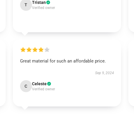
Tristan
T
Verified owner
Great material for such an affordable price.
Sep 9, 2024
Celeste
C
Verified owner