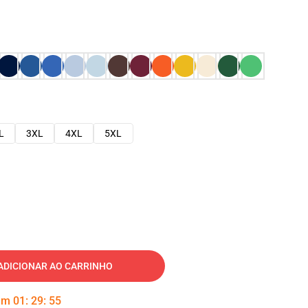
L
3XL
4XL
5XL
ADICIONAR AO CARRINHO
 em
01
:
29
:
54