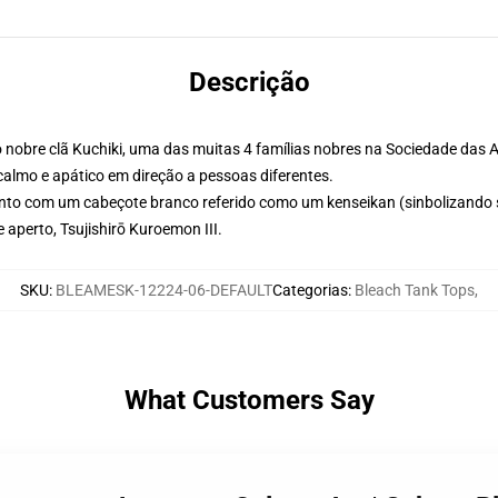
Descrição
o nobre clã Kuchiki, uma das muitas 4 famílias nobres na Sociedade da
calmo e apático em direção a pessoas diferentes.
unto com um cabeçote branco referido como um kenseikan (sinbolizando
e aperto, Tsujishirō Kuroemon III.
SKU
:
BLEAMESK-12224-06-DEFAULT
Categorias
:
Bleach Tank Tops
,
What Customers Say