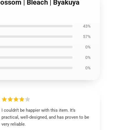
lossom | Bleach | Byakuya
43%
57%
0%
0%
0%
I couldn’t be happier with this item. It’s
practical, well-designed, and has proven to be
very reliable.