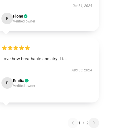
Oct 31, 2024
Fiona
F
Verified owner
Love how breathable and airy it is.
Aug 30, 2024
Emilia
E
Verified owner
1
/
2