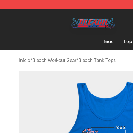
Bleach Store - Official Bleach Merchandise Shop
Início
Loja
Início
/
Bleach Workout Gear
/
Bleach Tank Tops